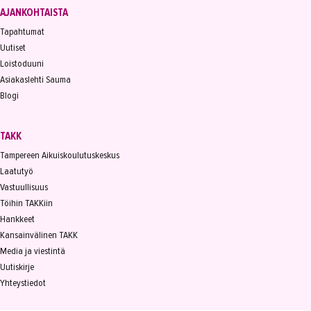
AJANKOHTAISTA
Tapahtumat
Uutiset
Loistoduuni
Asiakaslehti Sauma
Blogi
TAKK
Tampereen Aikuiskoulutuskeskus
Laatutyö
Vastuullisuus
Töihin TAKKiin
Hankkeet
Kansainvälinen TAKK
Media ja viestintä
Uutiskirje
Yhteystiedot