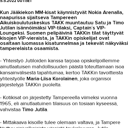
5.5.2022
UUTISET
Asiakaslehti Sauma
Kun Jääkiekon MM-kisat käynnistyvät Nokia Arenalla,
Blogi
naapurissa sijaitseva Tampereen
Aikuiskoulutuskeskus TAKK muuntautuu Satu ja Timo
OMA TAKK
Jutilan isännöimäksi VIP-tilaksi, Captain´s VIP-
Loungeksi. Suomen pelipäivinä TAKKin tilat täyttyvät
YHTEYSTIEDOT
kisojen VIP-vieraista, ja TAKKin opiskelijat ovat
osaltaan luomassa kisatunnelmaa ja tekevät näkyväksi
IN ENGLISH
tamperelaista osaamista.
- Yhteistyö Jutiloiden kanssa tarjoaa opiskelijoillemme
ainutlaatuisen mahdollisuuden päästä toteuttamaan isoa
kansainvälisestä tapahtumaa, kertoo TAKKin tavoitteista
yhteistyölle
Maria-Liisa Korolainen
, joka organisoi
järjestelyjä TAKKin puolelta.
- Kotikisat on järjestetty Tampereella viimeksi vuonna
1965, eli ainutlaatuinen tilaisuus on tosiaan kyseessä,
vahvistaa
Timo Jutila
.
- Mittakaava kisoille tulee olemaan valtava, ja Tampere