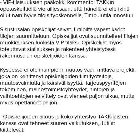
- VIP-tilaisuuksien pääkokki kommentoi TAKKin
opetuskeittiöllä vieraillessaan, että hänellä ei ole ikinä
ollut näin hyviä tiloja työskennellä, Timo Jutila innostuu.
Sisustusalan opiskelijat saivat Jutiloilta vapaat kädet
tilojen suunnitteluun. Opiskelijat ovat suunnitelleet tilojen
muokkauksen luokista VIP-tilaksi. Opiskelijat myös
toteuttavat stailauksen ja rakenteet yhteistyössä
rakennusalan opiskelijoiden kanssa.
Kyseessä ei ole ihan pieni muutos vaan mittava projekti,
joka on kehittänyt opiskelijoiden tiimityötaitoja,
muutosvalmiutta ja kärsivällisyyttä. Tarjouspyyntöjen
tekeminen, mainostoimistoyhteydet, hintojen ja
vaihtoehtojen selvittely ovat vieneet paljon aikaa, mutta
myös opettaneet paljon.
- Opiskelijoiden aitous ja koko yhteistyö TAKKilaisten
kanssa ovat tehneet suuren vaikutuksen, Jutilat
kiittelevät.