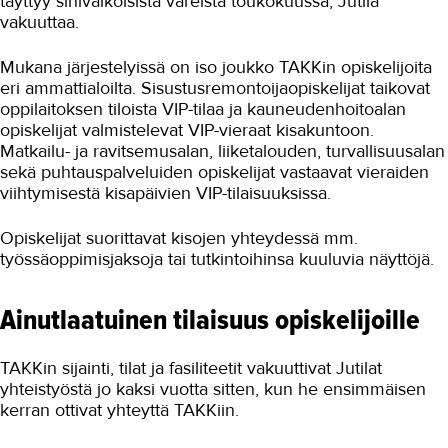
täyttyy sinivalkoisista väreistä toukokuussa, Jutila
vakuuttaa.
Mukana järjestelyissä on iso joukko TAKKin opiskelijoita
eri ammattialoilta. Sisustusremontoijaopiskelijat taikovat
oppilaitoksen tiloista VIP-tilaa ja kauneudenhoitoalan
opiskelijat valmistelevat VIP-vieraat kisakuntoon.
Matkailu- ja ravitsemusalan, liiketalouden, turvallisuusalan
sekä puhtauspalveluiden opiskelijat vastaavat vieraiden
viihtymisestä kisapäivien VIP-tilaisuuksissa.
Opiskelijat suorittavat kisojen yhteydessä mm.
työssäoppimisjaksoja tai tutkintoihinsa kuuluvia näyttöjä.
Ainutlaatuinen tilaisuus opiskelijoille
TAKKin sijainti, tilat ja fasiliteetit vakuuttivat Jutilat
yhteistyöstä jo kaksi vuotta sitten, kun he ensimmäisen
kerran ottivat yhteyttä TAKKiin.