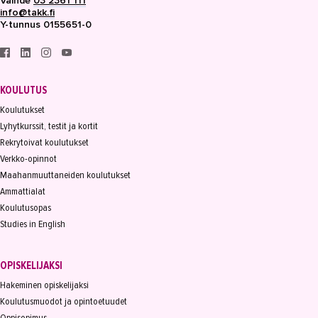
Vaihde
03 2361 111
info@takk.fi
Y-tunnus 0155651-0
KOULUTUS
Koulutukset
Lyhytkurssit, testit ja kortit
Rekrytoivat koulutukset
Verkko-opinnot
Maahanmuuttaneiden koulutukset
Ammattialat
Koulutusopas
Studies in English
OPISKELIJAKSI
Hakeminen opiskelijaksi
Koulutusmuodot ja opintoetuudet
Oppisopimus