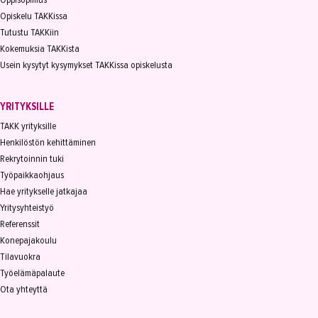
Opiskelu TAKKissa
Tutustu TAKKiin
Kokemuksia TAKKista
Usein kysytyt kysymykset TAKKissa opiskelusta
YRITYKSILLE
TAKK yrityksille
Henkilöstön kehittäminen
Rekrytoinnin tuki
Työpaikkaohjaus
Hae yritykselle jatkajaa
Yritysyhteistyö
Referenssit
Konepajakoulu
Tilavuokra
Työelämäpalaute
Ota yhteyttä