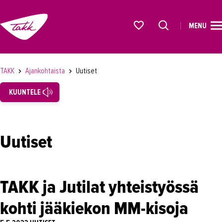
MENU
ETUSIVU
Alkavat koulutukset osiosta
KOULUTUS
TAKK
Ajankohtaista
Uutiset
OPISKELIJAKSI
KUUNTELE
YRITYKSILLE
TAKK
Uutiset
AJANKOHTAISTA
Tapahtumat
TAKK ja Jutilat yhteistyössä
Uutiset
kohti jääkiekon MM-kisoja
Loistoduuni