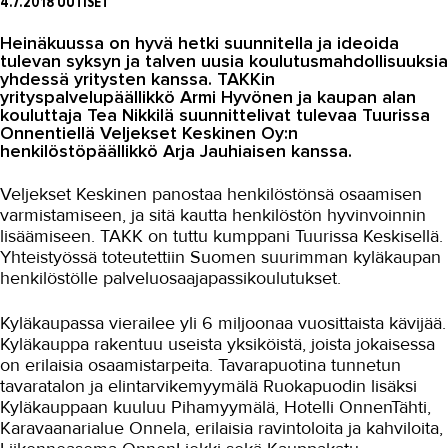
4.7.2018
UUTISET
Asiakaslehti Sauma
Heinäkuussa on hyvä hetki suunnitella ja ideoida
Blogi
tulevan syksyn ja talven uusia koulutusmahdollisuuksia
yhdessä yritysten kanssa. TAKKin
OMA TAKK
yrityspalvelupäällikkö Armi Hyvönen ja kaupan alan
kouluttaja Tea Nikkilä suunnittelivat tulevaa Tuurissa
YHTEYSTIEDOT
Onnentiellä Veljekset Keskinen Oy:n
henkilöstöpäällikkö Arja Jauhiaisen kanssa.
IN ENGLISH
Veljekset Keskinen panostaa henkilöstönsä osaamisen
varmistamiseen, ja sitä kautta henkilöstön hyvinvoinnin
lisäämiseen. TAKK on tuttu kumppani Tuurissa Keskisellä.
Yhteistyössä toteutettiin Suomen suurimman kyläkaupan
henkilöstölle palveluosaajapassikoulutukset.
Kyläkaupassa vierailee yli 6 miljoonaa vuosittaista kävijää.
Kyläkauppa rakentuu useista yksiköistä, joista jokaisessa
on erilaisia osaamistarpeita. Tavarapuotina tunnetun
tavaratalon ja elintarvikemyymälä Ruokapuodin lisäksi
Kyläkauppaan kuuluu Pihamyymälä, Hotelli OnnenTähti,
Karavaanarialue Onnela, erilaisia ravintoloita ja kahviloita,