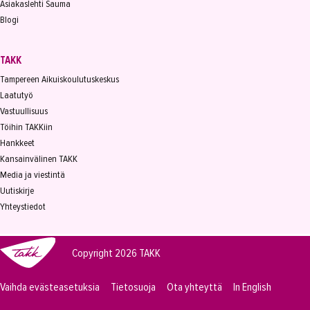
Asiakaslehti Sauma
Blogi
TAKK
Tampereen Aikuiskoulutuskeskus
Laatutyö
Vastuullisuus
Töihin TAKKiin
Hankkeet
Kansainvälinen TAKK
Media ja viestintä
Uutiskirje
Yhteystiedot
Copyright 2026
TAKK
Vaihda evästeasetuksia
Tietosuoja
Ota yhteyttä
In English