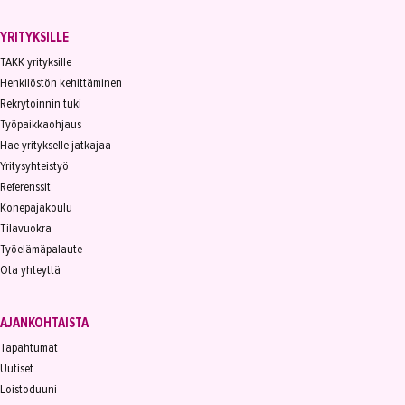
YRITYKSILLE
TAKK yrityksille
Henkilöstön kehittäminen
Rekrytoinnin tuki
Työpaikkaohjaus
Hae yritykselle jatkajaa
Yritysyhteistyö
Referenssit
Konepajakoulu
Tilavuokra
Työelämäpalaute
Ota yhteyttä
AJANKOHTAISTA
Tapahtumat
Uutiset
Loistoduuni