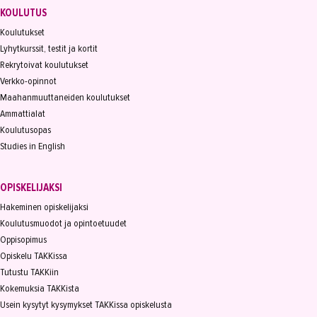
KOULUTUS
Koulutukset
Lyhytkurssit, testit ja kortit
Rekrytoivat koulutukset
Verkko-opinnot
Maahanmuuttaneiden koulutukset
Ammattialat
Koulutusopas
Studies in English
OPISKELIJAKSI
Hakeminen opiskelijaksi
Koulutusmuodot ja opintoetuudet
Oppisopimus
Opiskelu TAKKissa
Tutustu TAKKiin
Kokemuksia TAKKista
Usein kysytyt kysymykset TAKKissa opiskelusta