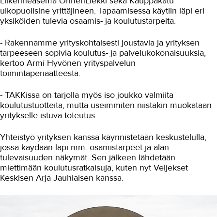
Liikenneasema OnnenLiekki sekä Kauppakatu
ulkopuolisine yrittäjineen. Tapaamisessa käytiin läpi eri
yksiköiden tulevia osaamis- ja koulutustarpeita.
- Rakennamme yrityskohtaisesti joustavia ja yrityksen
tarpeeseen sopivia koulutus- ja palvelukokonaisuuksia,
kertoo Armi Hyvönen yrityspalvelun
toimintaperiaatteesta.
- TAKKissa on tarjolla myös iso joukko valmiita
koulutustuotteita, mutta useimmiten niistäkin muokataan
yritykselle istuva toteutus.
Yhteistyö yrityksen kanssa käynnistetään keskustelulla,
jossa käydään läpi mm. osamistarpeet ja alan
tulevaisuuden näkymät. Sen jälkeen lähdetään
miettimään koulutusratkaisuja, kuten nyt Veljekset
Keskisen Arja Jauhiaisen kanssa.