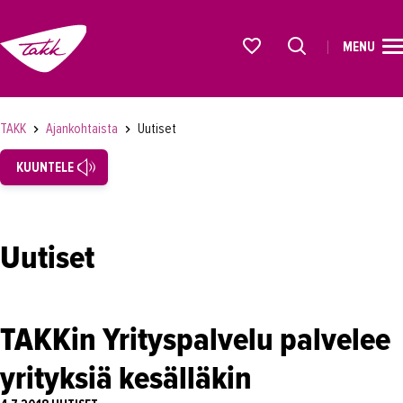
MENU
ETUSIVU
Alkavat koulutukset osiosta
KOULUTUS
TAKK
Ajankohtaista
Uutiset
OPISKELIJAKSI
KUUNTELE
YRITYKSILLE
TAKK
Uutiset
AJANKOHTAISTA
Tapahtumat
TAKKin Yrityspalvelu palvelee
Uutiset
yrityksiä kesälläkin
Loistoduuni