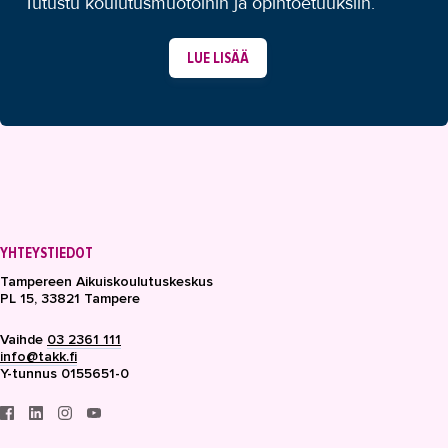
Tutustu koulutusmuotoihin ja opintoetuuksiin.
LUE LISÄÄ
YHTEYSTIEDOT
Tampereen Aikuiskoulutuskeskus
PL 15, 33821 Tampere
Vaihde
03 2361 111
info@takk.fi
Y-tunnus 0155651-0