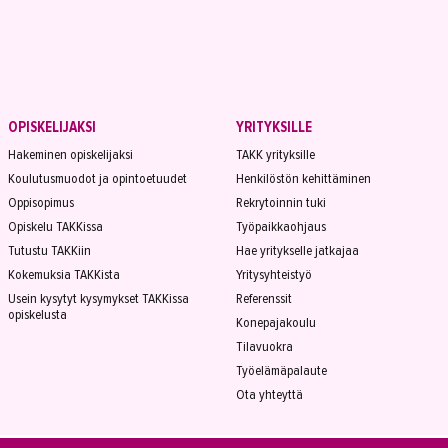
OPISKELIJAKSI
YRITYKSILLE
Hakeminen opiskelijaksi
TAKK yrityksille
Koulutusmuodot ja opintoetuudet
Henkilöstön kehittäminen
Oppisopimus
Rekrytoinnin tuki
Opiskelu TAKKissa
Työpaikkaohjaus
Tutustu TAKKiin
Hae yritykselle jatkajaa
Kokemuksia TAKKista
Yritysyhteistyö
Usein kysytyt kysymykset TAKKissa
Referenssit
opiskelusta
Konepajakoulu
Tilavuokra
Työelämäpalaute
Ota yhteyttä