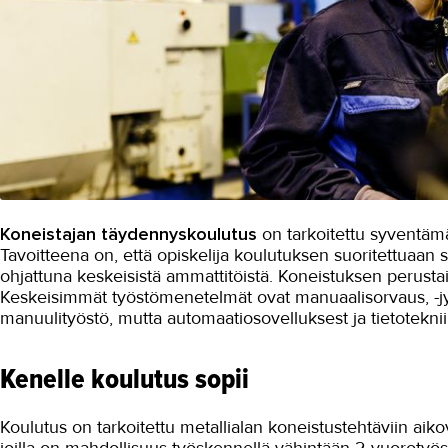
Koneistajan täydennyskoulutus
on tarkoitettu syventä
Tavoitteena on, että opiskelija koulutuksen suoritettuaan s
ohjattuna keskeisistä ammattitöistä. Koneistuksen perustai
Keskeisimmät työstömenetelmät ovat manuaalisorvaus, -jyr
manuulityöstö, mutta automaatiosovelluksest ja tietotekn
Kenelle koulutus sopii
Koulutus on tarkoitettu metallialan koneistustehtäviin aikovi