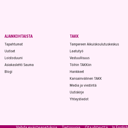
AJANKOHTAISTA
TAKK
Tapahtumat
Tampereen Aikuiskoulutuskeskus
Uutiset
Laatutyö
Loistoduuni
Vastuullisuus
Asiakaslehti Sauma
Töihin TAKKiin
Blogi
Hankkeet
Kansainvälinen TAKK
Media ja viestintä
Uutiskirje
Yhteystiedot
Vaihda evästeasetuksia
Tietosuoja
Ota yhteyttä
In English