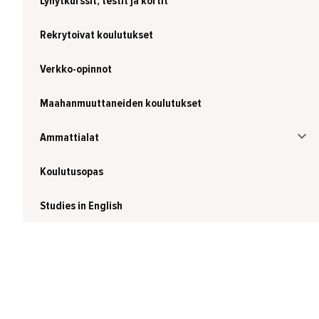
Lyhytkurssit, testit ja kortit
Rekrytoivat koulutukset
Verkko-opinnot
Maahanmuuttaneiden koulutukset
Ammattialat
Koulutusopas
Studies in English