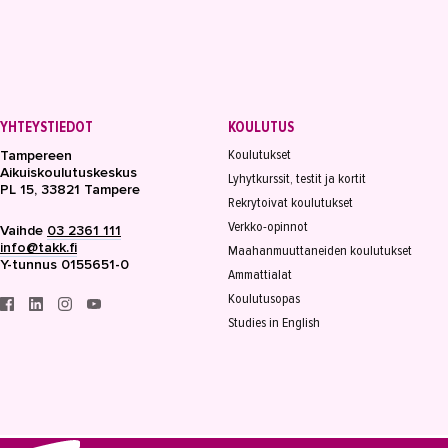
YHTEYSTIEDOT
KOULUTUS
Koulutukset
Tampereen
Aikuiskoulutuskeskus
Lyhytkurssit, testit ja kortit
PL 15, 33821 Tampere
Rekrytoivat koulutukset
Verkko-opinnot
Vaihde
03 2361 111
info@takk.fi
Maahanmuuttaneiden koulutukset
Y-tunnus 0155651-0
Ammattialat
Koulutusopas
Studies in English