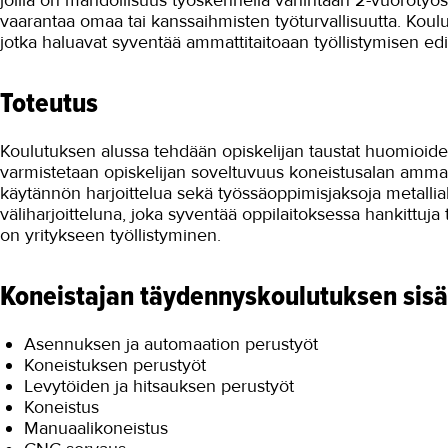
joilla on mahdollisuus työskennellä vähintään 2-vuorotyössä.
vaarantaa omaa tai kanssaihmisten työturvallisuutta. Kou
jotka haluavat syventää ammattitaitoaan työllistymisen edi
Toteutus
Koulutuksen alussa tehdään opiskelijan taustat huomioi
varmistetaan opiskelijan soveltuvuus koneistusalan ammatte
käytännön harjoittelua sekä työssäoppimisjaksoja metalli
väliharjoitteluna, joka syventää oppilaitoksessa hankittuja 
on yritykseen työllistyminen.
Koneistajan täydennyskoulutuksen sisä
Asennuksen ja automaation perustyöt
Koneistuksen perustyöt
Levytöiden ja hitsauksen perustyöt
Koneistus
Manuaalikoneistus