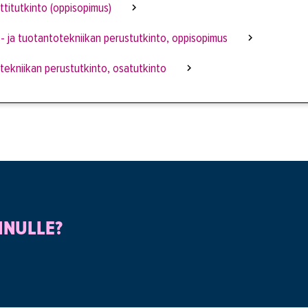
itutkinto (oppisopimus)
- ja tuotantotekniikan perustutkinto, oppisopimus
tekniikan perustutkinto, osatutkinto
INULLE?