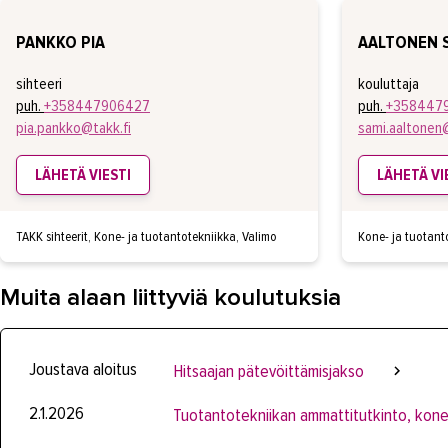
PANKKO PIA
AALTONEN 
sihteeri
kouluttaja
puh.
+358447906427
puh.
+358447
pia.pankko@takk.fi
sami.aaltonen@
LÄHETÄ VIESTI
LÄHETÄ VI
TAKK sihteerit, Kone- ja tuotantotekniikka, Valimo
Kone- ja tuotant
Muita alaan liittyviä koulutuksia
Joustava aloitus
Hitsaajan pätevöittämisjakso
2.1.2026
Tuotantotekniikan ammattitutkinto, kone