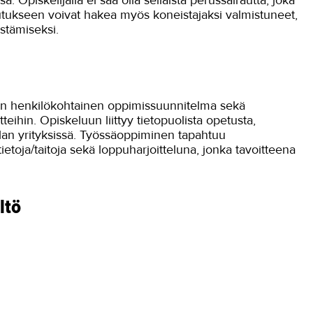
 Opiskelijalla ei saa olla sellaista perussairautta, joka
lutukseen voivat hakea myös koneistajaksi valmistuneet,
stämiseksi.
den henkilökohtainen oppimissuunnitelma sekä
ihin. Opiskeluun liittyy tietopuolista opetusta,
alan yrityksissä. Työssäoppiminen tapahtuu
tietoja/taitoja sekä loppuharjoitteluna, jonka tavoitteena
ltö