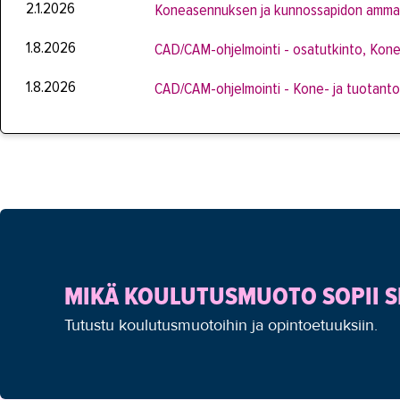
2.1.2026
Koneasennuksen ja kunnossapidon ammatt
1.8.2026
CAD/CAM-ohjelmointi - osatutkinto, Kone
1.8.2026
CAD/CAM-ohjelmointi - Kone- ja tuotanto
MIKÄ KOULUTUSMUOTO SOPII S
Tutustu koulutusmuotoihin ja opintoetuuksiin.