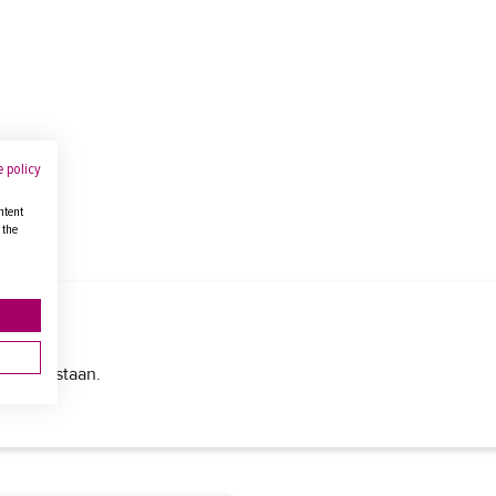
 policy
ntent
 the
s julkaistaan.