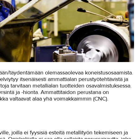
mään/täydentämään olemassaolevaa koneistusosaamista.
elviytyy itsenäisesti ammattialan perustyötehtävistä ja
toja tarvitaan metallialan tuotteiden osavalmistuksessa.
sintä ja -hionta. Ammattitaidon perustana on
iikka valtaavat alaa yhä voimakkaimmin (CNC).
lle, joilla ei fyysisiä esteitä metallityön tekemiseen ja