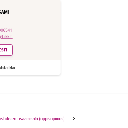
SAMI
906541
takk.fi
ESTI
otekniikka
istuksen osaamisala (oppisopimus)