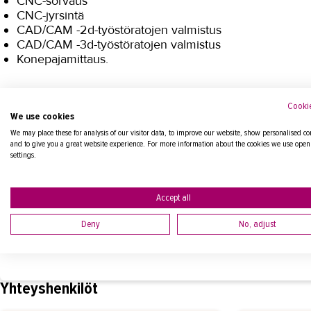
CNC-sorvaus
CNC-jyrsintä
CAD/CAM -2d-työstöratojen valmistus
CAD/CAM -3d-työstöratojen valmistus
Konepajamittaus.
Alkavat koulutukset
Cookie
We use cookies
We may place these for analysis of our visitor data, to improve our website, show personalised co
Ei alkavia koulutuksia.
and to give you a great website experience. For more information about the cookies we use open
settings.
Accept all
Tilaa koulutusvahti
Deny
No, adjust
Voit tilata sähköpostiisi ilmoituksen, kun seuraava koulutu
Yhteyshenkilöt