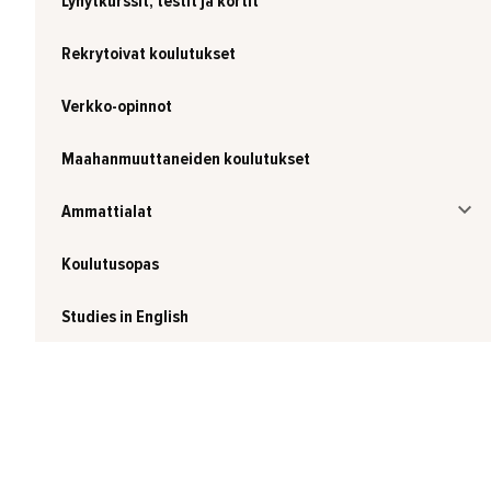
Lyhytkurssit, testit ja kortit
Rekrytoivat koulutukset
Verkko-opinnot
Maahanmuuttaneiden koulutukset
Ammattialat
Koulutusopas
Studies in English