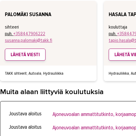
PALOMÄKI SUSANNA
HASALA TAP
sihteeri
kouluttaja
puh.
+358447906222
puh.
+358447
susanna.palomaki@takk.fi
tapio.hasala@t
LÄHETÄ VIESTI
LÄHETÄ VI
TAKK sihteerit, Autoala, Hydrauliikka
Hydrauliikka, Au
Muita alaan liittyviä koulutuksia
Joustava aloitus
Ajoneuvoalan ammattitutkinto, korjaamop
Joustava aloitus
Ajoneuvoalan ammattitutkinto, korjaamop