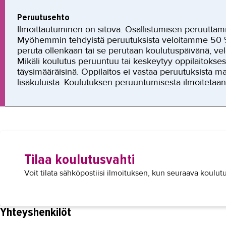
Peruutusehto
Ilmoittautuminen on sitova. Osallistumisen peruuttam
Myöhemmin tehdyistä peruutuksista veloitamme 50 % k
peruta ollenkaan tai se perutaan koulutuspäivänä, v
Mikäli koulutus peruuntuu tai keskeytyy oppilaitokses
täysimääräisinä. Oppilaitos ei vastaa peruutuksista mah
lisäkuluista. Koulutuksen peruuntumisesta ilmoitetaan s
Tilaa koulutusvahti
Voit tilata sähköpostiisi ilmoituksen, kun seuraava koulutu
Yhteyshenkilöt