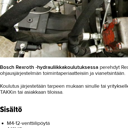
Bosch Rexroth -hydrauliikkakoulutuksessa
perehdyt Rex
ohjausjärjestelmän toimintaperiaatteisiin ja vianetsintään.
Koulutus järjestetään tarpeen mukaan sinulle tai yrityksel
TAKKin tai asiakkaan tiloissa.
Sisältö
M4-12-venttiilipöytä