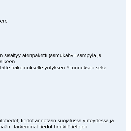
pere
n sisältyy ateripaketti (aamukahvi+sämpylä ja
jälkeen.
ätätte hakemukselle yrityksen Y-tunnuksen sekä
lötiedot; tiedot annetaan suojatussa yhteydessä ja
elmään. Tarkemmat tiedot henkilötietojen