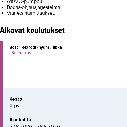
A10VO-pumppu
Bodas-ohjausjärjestelmä
Vianetsintämittaukset.
Alkavat koulutukset
Bosch Rexroth -hydrauliikka
LÄHIOPETUS
Kesto
2 pv
Ajankohta
27.8.2026—28.8.2026