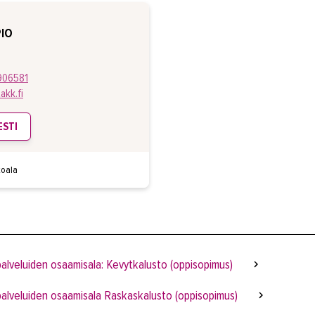
IO
906581
akk.fi
ESTI
toala
alveluiden osaamisala: Kevytkalusto (oppisopimus)
alveluiden osaamisala Raskaskalusto (oppisopimus)