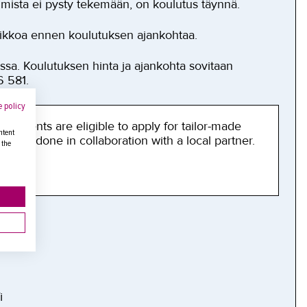
tumista ei pysty tekemään, on koulutus täynnä.
iikkoa ennen koulutuksen ajankohtaa.
issa. Koulutuksen hinta ja ajankohta sovitaan
6 581.
 policy
students are eligible to apply for tailor-made
ntent
ways done in collaboration with a local partner.
 the
more
.
i