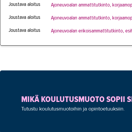
Joustava aloitus
Ajoneuvoalan ammattitutkinto, korjaamop
Joustava aloitus
Ajoneuvoalan ammattitutkinto, korjaamop
Joustava aloitus
Ajoneuvoalan erikoisammattitutkinto, esi
MIKÄ KOULUTUSMUOTO SOPII S
Tutustu koulutusmuotoihin ja opintoetuuksiin.