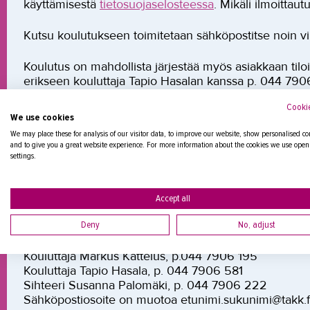
käyttämisestä
tietosuojaselosteessa
. Mikäli ilmoittau
Kutsu koulutukseen toimitetaan sähköpostitse noin v
Koulutus on mahdollista järjestää myös asiakkaan tilo
erikseen kouluttaja Tapio Hasalan kanssa p. 044 790
Cookie
We use cookies
It seems that You are from outside EU. Non EU-
We may place these for analysis of our visitor data, to improve our website, show personalised co
vocational programs. The non-EU programs are al
and to give you a great website experience. For more information about the cookies we use open
Read 
settings.
Accept all
Lisätiedot
Deny
No, adjust
Ota yhteyttä, niin kerromme lisää!
Kouluttaja Markus Kattelus, p.044 7906 195
Kouluttaja Tapio Hasala, p. 044 7906 581
Sihteeri Susanna Palomäki, p. 044 7906 222
Sähköpostiosoite on muotoa etunimi.sukunimi@takk.f