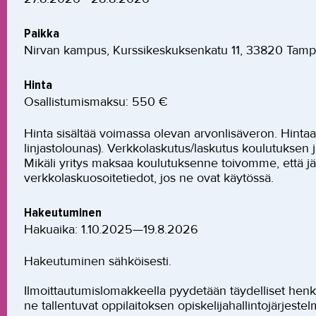
Paikka
Nirvan kampus, Kurssikeskuksenkatu 11, 33820 Tam
Hinta
Osallistumismaksu: 550 €
Hinta sisältää voimassa olevan arvonlisäveron. Hintaa
linjastolounas). Verkkolaskutus/laskutus koulutuksen 
Mikäli yritys maksaa koulutuksenne toivomme, että j
verkkolaskuosoitetiedot, jos ne ovat käytössä.
Hakeutuminen
Hakuaika: 1.10.2025—19.8.2026
Hakeutuminen sähköisesti.
Ilmoittautumislomakkeella pyydetään täydelliset henki
ne tallentuvat oppilaitoksen opiskelijahallintojärjest