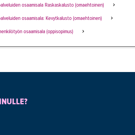
alveluiden osaamisala Raskaskalusto (omaehtoinen)
alveluiden osaamisala: Kevytkalusto (omaehtoinen)
henkilötyön osaamisala (oppisopimus)
INULLE?