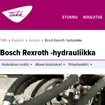
ETUSIVU
KOULUTUS
TAKK
Koulutus
Autoala
Bosch Rexroth -hydrauliikka
Bosch Rexroth -hydrauliikka
Koulutuksen sisältö
Alkavat koulutukset
Yhteyshenkilöt