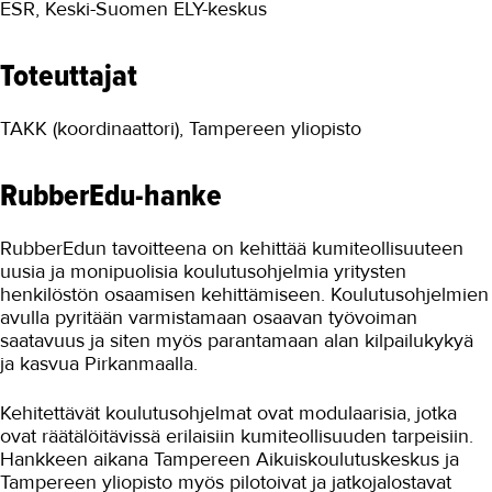
ESR, Keski-Suomen ELY-keskus
Tuottavuutta teollisuuteen
Turvallinen oppimisympäristö
Toteuttajat
Työnantajayhteistyön kehittäminen
digitali...
TAKK (koordinaattori), Tampereen yliopisto
VIERKO 2
RubberEdu-hanke
Yhteiskuntaorientaation...
Ympäristötietoisuutta kuljetus- ja
RubberEdun tavoitteena on kehittää kumiteollisuuteen
logistiikka-alalle
uusia ja monipuolisia koulutusohjelmia yritysten
henkilöstön osaamisen kehittämiseen. Koulutusohjelmien
Päättyneet hankkeet
avulla pyritään varmistamaan osaavan työvoiman
saatavuus ja siten myös parantamaan alan kilpailukykyä
Kansainvälinen TAKK
ja kasvua Pirkanmaalla.
Media ja viestintä
Kehitettävät koulutusohjelmat ovat modulaarisia, jotka
Uutiskirje
ovat räätälöitävissä erilaisiin kumiteollisuuden tarpeisiin.
Hankkeen aikana Tampereen Aikuiskoulutuskeskus ja
Yhteystiedot
Tampereen yliopisto myös pilotoivat ja jatkojalostavat