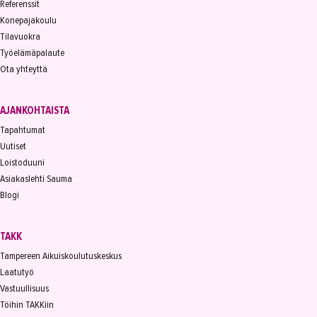
Referenssit
Konepajakoulu
Tilavuokra
Työelämäpalaute
Ota yhteyttä
AJANKOHTAISTA
Tapahtumat
Uutiset
Loistoduuni
Asiakaslehti Sauma
Blogi
TAKK
Tampereen Aikuiskoulutuskeskus
Laatutyö
Vastuullisuus
Töihin TAKKiin