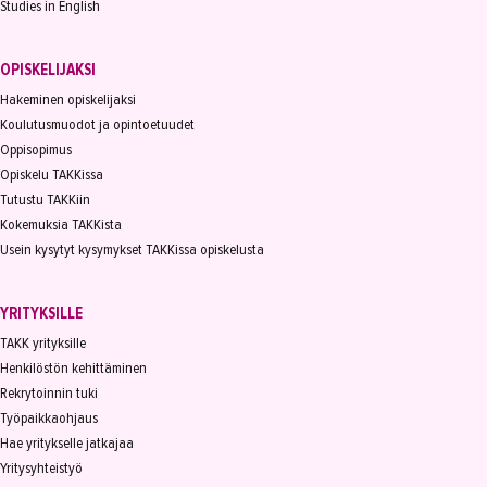
Studies in English
OPISKELIJAKSI
Hakeminen opiskelijaksi
Koulutusmuodot ja opintoetuudet
Oppisopimus
Opiskelu TAKKissa
Tutustu TAKKiin
Kokemuksia TAKKista
Usein kysytyt kysymykset TAKKissa opiskelusta
YRITYKSILLE
TAKK yrityksille
Henkilöstön kehittäminen
Rekrytoinnin tuki
Työpaikkaohjaus
Hae yritykselle jatkajaa
Yritysyhteistyö