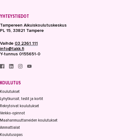
YHTEYSTIEDOT
Tampereen Aikuiskoulutuskeskus
PL 15, 33821 Tampere
Vaihde
03 2361 111
info@takk.fi
Y-tunnus 0155651-0
KOULUTUS
Koulutukset
Lyhytkurssit, testit ja kortit
Rekrytoivat koulutukset
Verkko-opinnot
Maahanmuuttaneiden koulutukset
Ammattialat
Koulutusopas