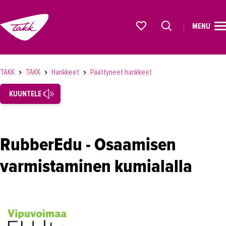
MENU
ETUSIVU
Alkavat koulutukset osiosta
KOULUTUS
TAKK
TAKK
Hankkeet
Päättyneet hankkeet
OPISKELIJAKSI
KUUNTELE
YRITYKSILLE
TAKK
RubberEdu - Osaamisen
Tampereen Aikuiskoulutuskeskus
varmistaminen kumialalla
Laatutyö
Vastuullisuus
Töihin TAKKiin
Hankkeet