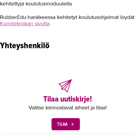
kehitettyjä koulutusmoduuleita.
AJANKOHTAISTA
RubberEdu-hankkeessa kehitetyt koulutusohjelmat löydät
Kumitekniikan sivulta
.
OMA TAKK
YHTEYSTIEDOT
Yhteyshenkilö
IN ENGLISH
Tilaa uutiskirje!
Valitse kiinnostavat aiheet ja tilaa!
TILAA