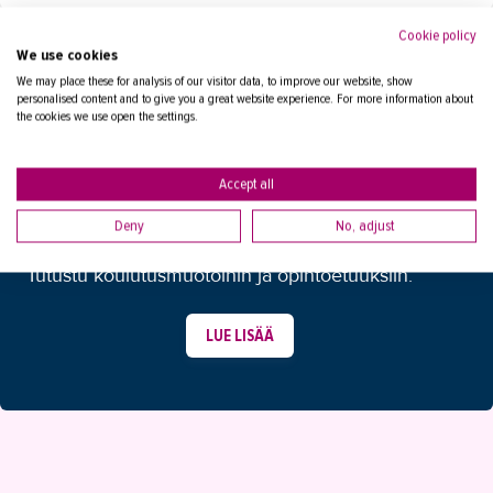
Cookie policy
We use cookies
We may place these for analysis of our visitor data, to improve our website, show
personalised content and to give you a great website experience. For more information about
the cookies we use open the settings.
Accept all
MIKÄ KOULUTUSMUOTO SOPII
Deny
No, adjust
SINULLE?
Tutustu koulutusmuotoihin ja opintoetuuksiin.
LUE LISÄÄ