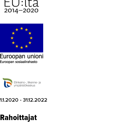
Digikyvykkyys II
DT4VET
Digitaaliset työvälineet ja
julkaisujärjestelmät -koulutukset
HYVÄ TYÖ
Kestävät energiaratkaisut
Kestävää korjausrakentamista
Lisäosaamista vieraskielisille
teollisuuteen
MOPO
1.1.2020 - 31.12.2022
Osaamista tuulivoima...
RoboKop
Rahoittajat
Strapetsi 2