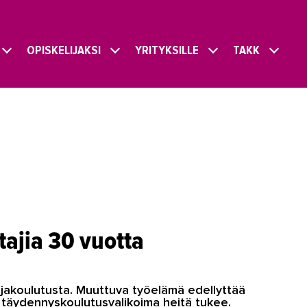
OPISKELIJAKSI
YRITYKSILLE
TAKK
tajia 30 vuotta
ajakoulutusta. Muuttuva työelämä edellyttää
a täydennyskoulutusvalikoima heitä tukee.