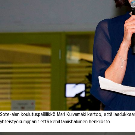
Sote-alan koulutuspäällikkö Mari Kuivamäki kertoo, että laadukkaa
yhteistyökumppanit että kehittämishaluinen henkilöstö.