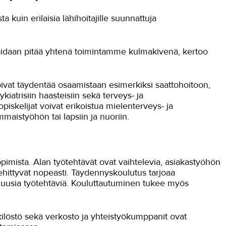
a kuin erilaisia lähihoitajille suunnattuja
voidaan pitää yhtenä toimintamme kulmakivenä, kertoo
oivat täydentää osaamistaan esimerkiksi saattohoitoon,
iatrisiin haasteisiin sekä terveys- ja
piskelijat voivat erikoistua mielenterveys- ja
maistyöhön tai lapsiin ja nuoriin.
imista. Alan työtehtävät ovat vaihtelevia, asiakastyöhön
ehittyvät nopeasti. Täydennyskoulutus tarjoaa
 uusia työtehtäviä. Kouluttautuminen tukee myös
kilöstö sekä verkosto ja yhteistyökumppanit ovat