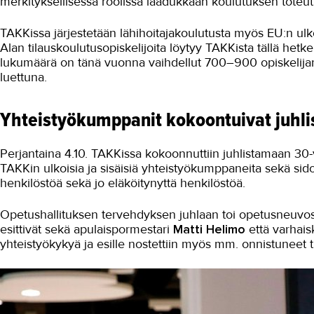
merkityksellisessä roolissa laadukkaan koulutuksen toteu
TAKKissa järjestetään lähihoitajakoulutusta myös EU:n ulko
Alan tilauskoulutusopiskelijoita löytyy TAKKista tällä hetke
lukumäärä on tänä vuonna vaihdellut 700–900 opiskelijan
luettuna.
Yhteistyökumppanit kokoontuivat juhli
Perjantaina 4.10. TAKKissa kokoonnuttiin juhlistamaan 30-v
TAKKin ulkoisia ja sisäisiä yhteistyökumppaneita sekä sido
henkilöstöä sekä jo eläköitynyttä henkilöstöä.
Opetushallituksen tervehdyksen juhlaan toi opetusneuvo
esittivät sekä apulaispormestari
Matti Helimo
että varhais
yhteistyökykyä ja esille nostettiin myös mm. onnistuneet 