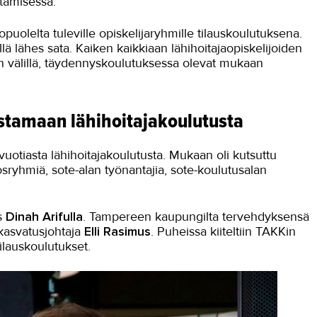
ttamisessa.
puolelta tuleville opiskelijaryhmille tilauskoulutuksena.
llä lähes sata. Kaiken kaikkiaan lähihoitajaopiskelijoiden
 välillä, täydennyskoulutuksessa olevat mukaan
stamaan lähihoitajakoulutusta
uotiasta lähihoitajakoulutusta. Mukaan oli kutsuttu
sryhmiä, sote-alan työnantajia, sote-koulutusalan
s
Dinah Arifulla
. Tampereen kaupungilta tervehdyksensä
kasvatusjohtaja
Elli Rasimus
. Puheissa kiiteltiin TAKKin
tilauskoulutukset.