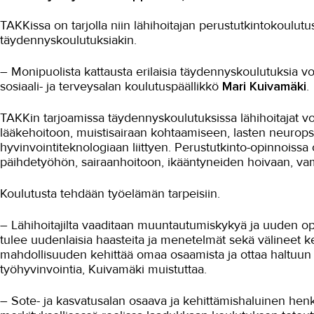
TAKKissa on tarjolla niin lähihoitajan perustutkintokoulutust
täydennyskoulutuksiakin.
– Monipuolista kattausta erilaisia täydennyskoulutuksia 
sosiaali- ja terveysalan koulutuspäällikkö
Mari Kuivamäki
.
TAKKin tarjoamissa täydennyskoulutuksissa lähihoitajat v
lääkehoitoon, muistisairaan kohtaamiseen, lasten neuropsyk
hyvinvointiteknologiaan liittyen. Perustutkinto-opinnoissa o
päihdetyöhön, sairaanhoitoon, ikääntyneiden hoivaan, vam
Koulutusta tehdään työelämän tarpeisiin.
– Lähihoitajilta vaaditaan muuntautumiskykyä ja uuden opp
tulee uudenlaisia haasteita ja menetelmät sekä välineet k
mahdollisuuden kehittää omaa osaamista ja ottaa haltuun
työhyvinvointia, Kuivamäki muistuttaa.
– Sote- ja kasvatusalan osaava ja kehittämishaluinen hen