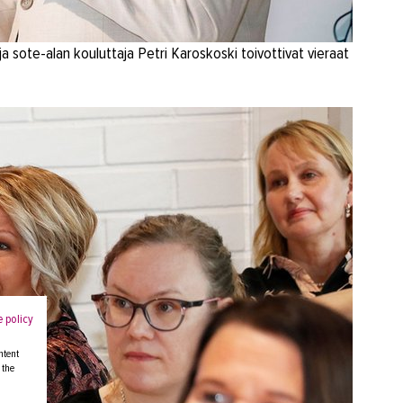
a sote-alan kouluttaja Petri Karoskoski toivottivat vieraat
 policy
ntent
 the