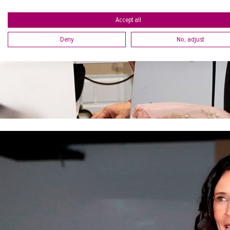
Accept all
Deny
No, adjust