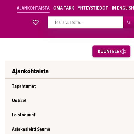
AJANKOHTAISTA
OMA TAKK
YHTEYSTIEDOT
IN ENGLISH
Alkavat koulutukset osiosta
KUUNTELE
Ajankohtaista
Tapahtumat
Uutiset
Loistoduuni
Asiakaslehti Sauma