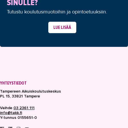
SINULLE?
Tutustu koulutusmuotoihin ja opintoetuuksiin.
LUE LISÄÄ
YHTEYSTIEDOT
Tampereen Aikuiskoulutuskeskus
PL 15, 33821 Tampere
Vaihde
03 2361 111
info@takk.fi
Y-tunnus 0155651-0