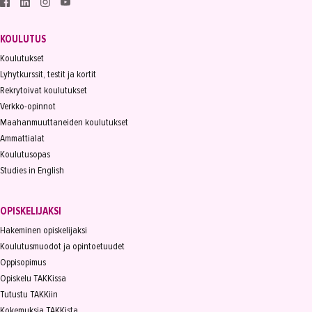
KOULUTUS
Koulutukset
Lyhytkurssit, testit ja kortit
Rekrytoivat koulutukset
Verkko-opinnot
Maahanmuuttaneiden koulutukset
Ammattialat
Koulutusopas
Studies in English
OPISKELIJAKSI
Hakeminen opiskelijaksi
Koulutusmuodot ja opintoetuudet
Oppisopimus
Opiskelu TAKKissa
Tutustu TAKKiin
Kokemuksia TAKKista