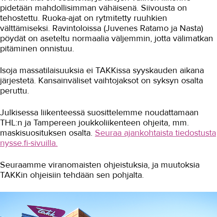
pidetään mahdollisimman vähäisenä. Siivousta on
tehostettu. Ruoka-ajat on rytmitetty ruuhkien
välttämiseksi. Ravintoloissa (Juvenes Ratamo ja Nasta)
pöydät on aseteltu normaalia väljemmin, jotta välimatkan
pitäminen onnistuu.
Isoja massatilaisuuksia ei TAKKissa syyskauden aikana
järjestetä. Kansainväliset vaihtojaksot on syksyn osalta
peruttu.
Julkisessa liikenteessä suosittelemme noudattamaan
THL:n ja Tampereen joukkoliikenteen ohjeita, mm.
maskisuosituksen osalta.
Seuraa ajankohtaista tiedostusta
nysse.fi-sivuilla.
Seuraamme viranomaisten ohjeistuksia, ja muutoksia
TAKKin ohjeisiin tehdään sen pohjalta.