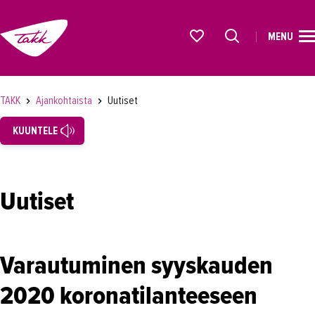
MENU
ETUSIVU
Alkavat koulutukset osiosta
KOULUTUS
TAKK
Ajankohtaista
Uutiset
OPISKELIJAKSI
KUUNTELE
YRITYKSILLE
TAKK
Uutiset
AJANKOHTAISTA
Tapahtumat
Varautuminen syyskauden
Uutiset
2020 koronatilanteeseen
Loistoduuni