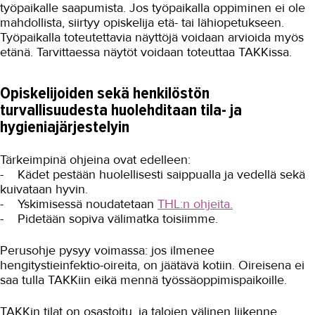
työpaikalle saapumista. Jos työpaikalla oppiminen ei ole
mahdollista, siirtyy opiskelija etä- tai lähiopetukseen.
Työpaikalla toteutettavia näyttöjä voidaan arvioida myös
etänä. Tarvittaessa näytöt voidaan toteuttaa TAKKissa.
Opiskelijoiden sekä henkilöstön
turvallisuudesta huolehditaan tila- ja
hygieniajärjestelyin
Tärkeimpinä ohjeina ovat edelleen:
- Kädet pestään huolellisesti saippualla ja vedellä sekä
kuivataan hyvin.
- Yskimisessä noudatetaan
THL:n ohjeita.
- Pidetään sopiva välimatka toisiimme.
Perusohje pysyy voimassa: jos ilmenee
hengitystieinfektio-oireita, on jäätävä kotiin. Oireisena ei
saa tulla TAKKiin eikä mennä työssäoppimispaikoille.
TAKKin tilat on osastoitu, ja talojen välinen liikenne