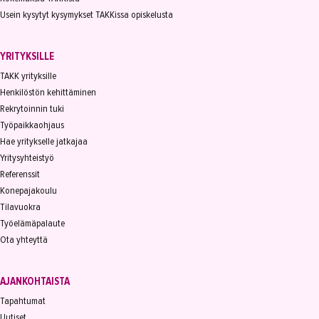
Usein kysytyt kysymykset TAKKissa opiskelusta
YRITYKSILLE
TAKK yrityksille
Henkilöstön kehittäminen
Rekrytoinnin tuki
Työpaikkaohjaus
Hae yritykselle jatkajaa
Yritysyhteistyö
Referenssit
Konepajakoulu
Tilavuokra
Työelämäpalaute
Ota yhteyttä
AJANKOHTAISTA
Tapahtumat
Uutiset