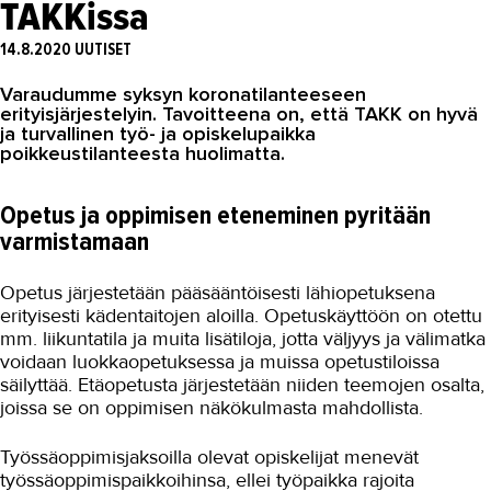
TAKKissa
Asiakaslehti Sauma
14.8.2020
UUTISET
Blogi
Varaudumme syksyn koronatilanteeseen
OMA TAKK
erityisjärjestelyin. Tavoitteena on, että TAKK on hyvä
ja turvallinen työ- ja opiskelupaikka
YHTEYSTIEDOT
poikkeustilanteesta huolimatta.
IN ENGLISH
Opetus ja oppimisen eteneminen pyritään
varmistamaan
Opetus järjestetään pääsääntöisesti lähiopetuksena
erityisesti kädentaitojen aloilla. Opetuskäyttöön on otettu
mm. liikuntatila ja muita lisätiloja, jotta väljyys ja välimatka
voidaan luokkaopetuksessa ja muissa opetustiloissa
säilyttää. Etäopetusta järjestetään niiden teemojen osalta,
joissa se on oppimisen näkökulmasta mahdollista.
Työssäoppimisjaksoilla olevat opiskelijat menevät
työssäoppimispaikkoihinsa, ellei työpaikka rajoita