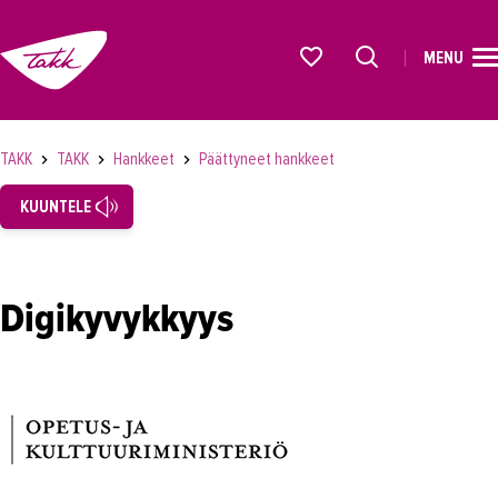
MENU
ETUSIVU
Alkavat koulutukset osiosta
KOULUTUS
TAKK
TAKK
Hankkeet
Päättyneet hankkeet
OPISKELIJAKSI
KUUNTELE
YRITYKSILLE
TAKK
Digikyvykkyys
Tampereen Aikuiskoulutuskeskus
Laatutyö
Vastuullisuus
Töihin TAKKiin
Hankkeet