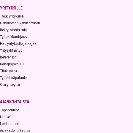
YRITYKSILLE
TAKK yrityksille
Henkilöstön kehittäminen
Rekrytoinnin tuki
Työpaikkaohjaus
Hae yritykselle jatkajaa
Yritysyhteistyö
Referenssit
Konepajakoulu
Tilavuokra
Työelämäpalaute
Ota yhteyttä
AJANKOHTAISTA
Tapahtumat
Uutiset
Loistoduuni
Asiakaslehti Sauma