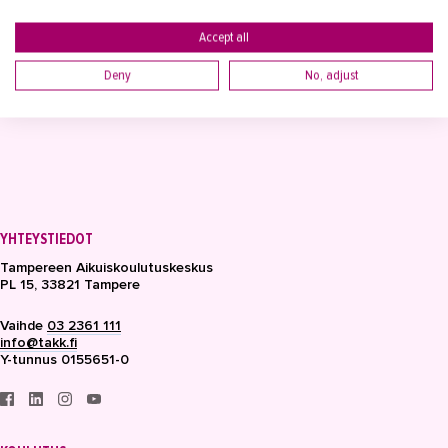
Accept all
LUE LISÄÄ
Deny
No, adjust
YHTEYSTIEDOT
Tampereen Aikuiskoulutuskeskus
PL 15, 33821 Tampere
Vaihde
03 2361 111
info@takk.fi
Y-tunnus 0155651-0