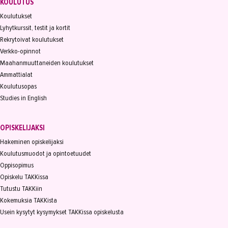
KOULUTUS
Koulutukset
Lyhytkurssit, testit ja kortit
Rekrytoivat koulutukset
Verkko-opinnot
Maahanmuuttaneiden koulutukset
Ammattialat
Koulutusopas
Studies in English
OPISKELIJAKSI
Hakeminen opiskelijaksi
Koulutusmuodot ja opintoetuudet
Oppisopimus
Opiskelu TAKKissa
Tutustu TAKKiin
Kokemuksia TAKKista
Usein kysytyt kysymykset TAKKissa opiskelusta