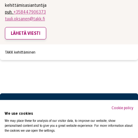
kehittämisasiantuntija
puh.
+358447906373
AJANKOHTAISTA
tuuli.oksanen@takk.fi
OMA TAKK
LÄHETÄ VIESTI
YHTEYSTIEDOT
IN ENGLISH
TAKK kehittäminen
Cookie policy
We use cookies
MIKÄ KOULUTUSMUOTO SOPII
We may place these for analysis of our visitor data, to improve our website, show
SINULLE?
personalised content and to give you a great website experience. For more information about
the cookies we use open the settings.
Tutustu koulutusmuotoihin ja opintoetuuksiin.