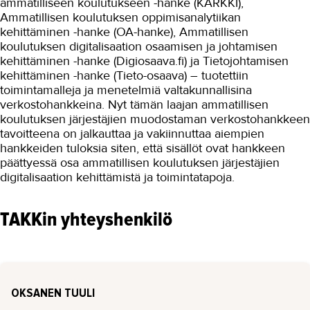
ammatilliseen koulutukseen -hanke (KARKKI),
Tuottavuutta teollisuuteen
Ammatillisen koulutuksen oppimisanalytiikan
kehittäminen -hanke (OA-hanke), Ammatillisen
Turvallinen oppimisympäristö
koulutuksen digitalisaation osaamisen ja johtamisen
kehittäminen -hanke (Digiosaava.fi) ja Tietojohtamisen
Työnantajayhteistyön kehittäminen
kehittäminen -hanke (Tieto-osaava) – tuotettiin
digitali...
toimintamalleja ja menetelmiä valtakunnallisina
VIERKO 2
verkostohankkeina. Nyt tämän laajan ammatillisen
koulutuksen järjestäjien muodostaman verkostohankkeen
Yhteiskuntaorientaation...
tavoitteena on jalkauttaa ja vakiinnuttaa aiempien
hankkeiden tuloksia siten, että sisällöt ovat hankkeen
Ympäristötietoisuutta kuljetus- ja
päättyessä osa ammatillisen koulutuksen järjestäjien
logistiikka-alalle
digitalisaation kehittämistä ja toimintatapoja.
Päättyneet hankkeet
TAKKin yhteyshenkilö
Kansainvälinen TAKK
Media ja viestintä
Uutiskirje
OKSANEN TUULI
Yhteystiedot