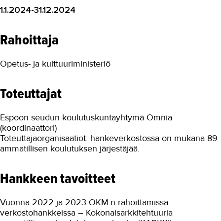
1.1.2024-31.12.2024
Digikyvykkyys II
DT4VET
Rahoittaja
Digitaaliset työvälineet ja
julkaisujärjestelmät -koulutukset
Opetus- ja kulttuuriministeriö
HYVÄ TYÖ
Toteuttajat
Kestävät energiaratkaisut
Kestävää korjausrakentamista
Espoon seudun koulutuskuntayhtymä Omnia
(koordinaattori)
Lisäosaamista vieraskielisille
Toteuttajaorganisaatiot: hankeverkostossa on mukana 89
teollisuuteen
ammatillisen koulutuksen järjestäjää.
MOPO
Hankkeen tavoitteet
Osaamista tuulivoima...
RoboKop
Vuonna 2022 ja 2023 OKM:n rahoittamissa
verkostohankkeissa – Kokonaisarkkitehtuuria
Strapetsi 2