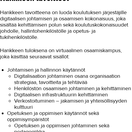
Tuottavuutta teollisuuteen
Hankkeen tavoitteena on luoda koulutuksen järjestäjille
Turvallinen oppimisympäristö
digitaalisen johtamisen ja osaamisen kokonaisuus, joka
sisältää kehittämisen polun sekä koulutuskokonaisuudet
Työnantajayhteistyön kehittäminen
johdolle, hallintohenkilöstölle ja opetus- ja
digitali...
tukihenkilöstölle.
VIERKO 2
Hankkeen tuloksena on virtuaalinen osaamiskampus,
Yhteiskuntaorientaation...
joka käsittää seuraavat sisällöt:
Ympäristötietoisuutta kuljetus- ja
logistiikka-alalle
Johtamisen ja hallinnon käytännöt
Digitalisaation johtaminen osana organisaation
Päättyneet hankkeet
strategiaa, tavoitteita ja tehtävää
Henkilöstön osaamisen johtaminen ja kehittäminen
Kansainvälinen TAKK
Digitaalisen infrastruktuurin kehittäminen
Verkostoituminen – jakamisen ja yhteisöllisyyden
Media ja viestintä
kulttuuri
Opetuksen ja oppimisen käytännöt sekä
Uutiskirje
oppimisympäristöt
Opetuksen ja oppimisen johtaminen sekä
Yhteystiedot
pedagogiikka