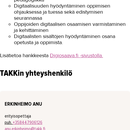
Digitaalisuuden hyödyntäminen oppimisen
ohjauksessa ja tuessa sekä edistymisen
AJANKOHTAISTA
seurannassa
OMA TAKK
Oppijoiden digitaalisen osaamisen varmistaminen
ja kehittäminen
YHTEYSTIEDOT
Digitaalisten sisältöjen hyödyntäminen osana
opetusta ja oppimista.
IN ENGLISH
Lisätietoa hankkeesta
Digiosaava.fi -sivustolla.
TAKKin yhteyshenkilö
ERKINHEIMO ANU
erityisopettaja
puh.
+358447906126
anu.erkinheimo@takk.fi