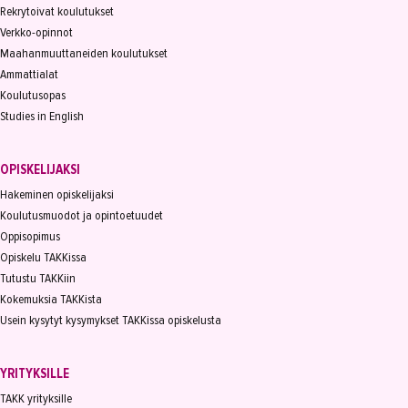
Rekrytoivat koulutukset
Verkko-opinnot
Maahanmuuttaneiden koulutukset
Ammattialat
Koulutusopas
Studies in English
OPISKELIJAKSI
Hakeminen opiskelijaksi
Koulutusmuodot ja opintoetuudet
Oppisopimus
Opiskelu TAKKissa
Tutustu TAKKiin
Kokemuksia TAKKista
Usein kysytyt kysymykset TAKKissa opiskelusta
YRITYKSILLE
TAKK yrityksille