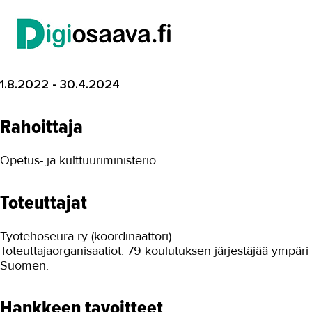
Digikyvykkyys II
DT4VET
Digitaaliset työvälineet ja
1.8.2022 - 30.4.2024
julkaisujärjestelmät -koulutukset
HYVÄ TYÖ
Rahoittaja
Kestävät energiaratkaisut
Opetus- ja kulttuuriministeriö
Kestävää korjausrakentamista
Lisäosaamista vieraskielisille
teollisuuteen
Toteuttajat
MOPO
Työtehoseura ry (koordinaattori)
Osaamista tuulivoima...
Toteuttajaorganisaatiot: 79 koulutuksen järjestäjää ympäri
Suomen.
RoboKop
Strapetsi 2
Hankkeen tavoitteet