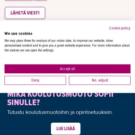
LÄHETÄ VIESTI
Cookie policy
TAKK kehittäminen, TAKK opiskelijapalvelut
We use cookies
We may place these for analysis of our visitor data, to improve our website, show
personalised content and to give you a great website experience. For more information about
the cookies we use open the settings.
Accept all
Deny
No, adjust
MIKÄ KOULUTUSMUOTO SOPII
SINULLE?
Tutustu koulutusmuotoihin ja opintoetuuksiin.
LUE LISÄÄ