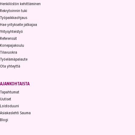
Henkilöstön kehittäminen
Rekrytoinnin tuki
Työpaikkaohjaus
Hae yritykselle jatkajaa
Yritysyhteistyö
Referenssit
Konepajakoulu
Tilavuokra
Työelämäpalaute
Ota yhteyttä
AJANKOHTAISTA
Tapahtumat
Uutiset
Loistoduuni
Asiakaslehti Sauma
Blogi