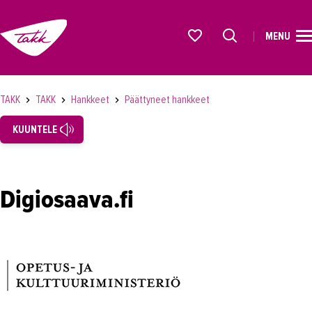
MENU
ETUSIVU
Alkavat koulutukset osiosta
KOULUTUS
TAKK
TAKK
Hankkeet
Päättyneet hankkeet
OPISKELIJAKSI
KUUNTELE
YRITYKSILLE
TAKK
Digiosaava.fi
Tampereen Aikuiskoulutuskeskus
Laatutyö
Vastuullisuus
Töihin TAKKiin
Hankkeet