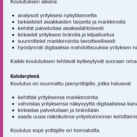
Koulutuksen aikana:
analysoit yrityksesi nykytilannetta
tarkastelet asiakkaiden tarpeita ja markkinoita
kehität palveluitasi asiakaslähtöisesti
kirkastat yrityksesi brändiä ja kilpailuetua
suunnittelet markkinointia tavoitteellisesti
hyödynnät digitaalisia mahdollisuuksia yrityksen
Kaikki koulutuksen tehtävät kytkeytyvät suoraan omaa
Kohderyhmä
Koulutus on suunnattu pienyrittäjille, jotka haluavat:
kehittää yrityksensä markkinointia
vahvistaa yrityksensä näkyvyyttä digitaalisissa kan
kirkastaa palveluitaan ja brändiään
saada uusia näkökulmia yritystoiminnan kehittämi
Koulutus sopii yrittäjille eri toimialoilta.