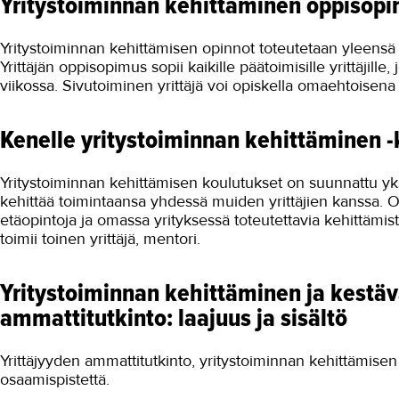
Yritystoiminnan kehittäminen oppisop
Yritystoiminnan kehittämisen opinnot toteutetaan yleens
Yrittäjän oppisopimus sopii kaikille päätoimisille yrittäjil
viikossa. Sivutoiminen yrittäjä voi opiskella omaehtoisena 
Kenelle yritystoiminnan kehittäminen -
Yritystoiminnan kehittämisen koulutukset on suunnattu yksinyr
kehittää toimintaansa yhdessä muiden yrittäjien kanssa. 
etäopintoja ja omassa yrityksessä toteutettavia kehittämi
toimii toinen yrittäjä, mentori.
Yritystoiminnan kehittäminen ja kestäv
ammattitutkinto: laajuus ja sisältö
Yrittäjyyden ammattitutkinto, yritystoiminnan kehittämise
osaamispistettä.