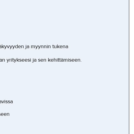
 näkyvyyden ja myynnin tukena
n yritykseesi ja sen kehittämiseen.
avissa
seen