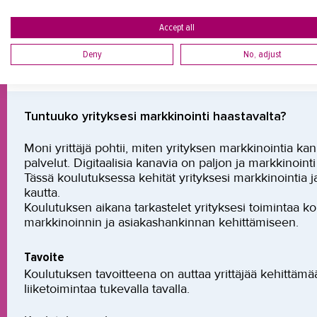
verkkototeutus)
TUTKINTOKOULUTUS
Accept all
OPPISOPIMUSKOULUTUS
Deny
No, adjust
Tuntuuko yrityksesi markkinointi haastavalta?
Moni yrittäjä pohtii, miten yrityksen markkinointia kann
palvelut. Digitaalisia kanavia on paljon ja markkinointi 
Tässä koulutuksessa kehität yrityksesi markkinointia 
kautta.
Koulutuksen aikana tarkastelet yrityksesi toimintaa
markkinoinnin ja asiakashankinnan kehittämiseen.
Tavoite
Koulutuksen tavoitteena on auttaa yrittäjää kehittämää
liiketoimintaa tukevalla tavalla.