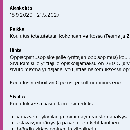
Ajankohta
18.9.2026—21.5.2027
Paikka
Koulutus totetutetaan kokonaan verkossa (Teams ja 
Hinta
Oppisopimusopiskelijalle (yrittäjän oppisopimus) kou
Sivutoimisille yrittäjille opiskelijamaksu on 250 € (a
sivutoimisena yrittäjänä, voit jättää hakemuksessa op
Koulutusta rahoittaa Opetus- ja kulttuuriministeriö.
Sisältö
Koulutuksessa käsitellään esimerkiksi:
yrityksen nykytilan ja toimintaympäristön analyysi
asiakasymmärrys ja palveluiden kehittäminen
brändin kirkastaminen ja kilpailuetu