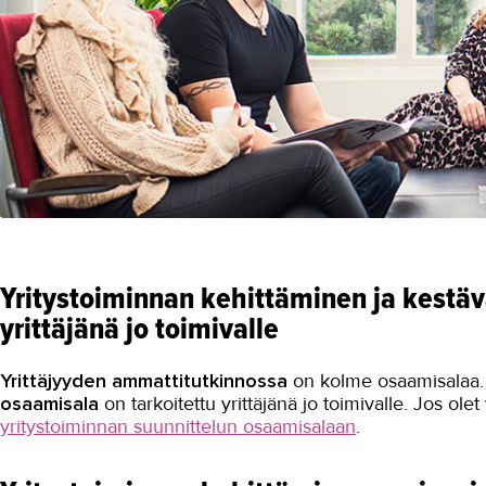
Yritystoiminnan kehittäminen ja kestäv
yrittäjänä jo toimivalle
Yrittäjyyden ammattitutkinnossa
on kolme osaamisalaa
osaamisala
on tarkoitettu yrittäjänä jo toimivalle. Jos ol
yritystoiminnan suunnittelun osaamisalaan
.