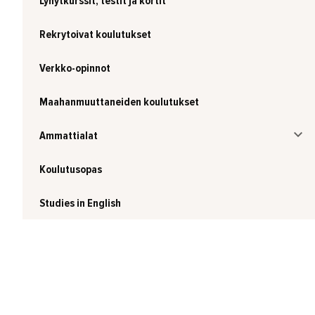
Lyhytkurssit, testit ja kortit
Rekrytoivat koulutukset
Verkko-opinnot
Maahanmuuttaneiden koulutukset
Ammattialat
Koulutusopas
Studies in English