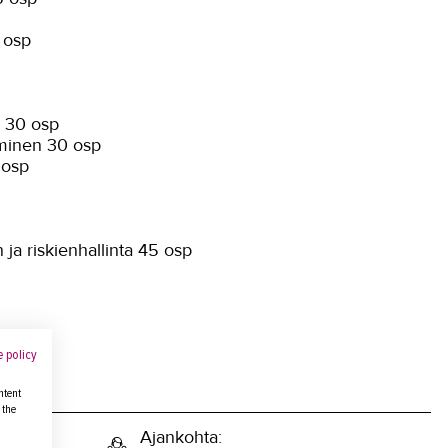
p
 osp
n 30 osp
äminen 30 osp
 osp
ja riskienhallinta 45 osp
 policy
ntent
 the
sopimus, 
Ajankohta: