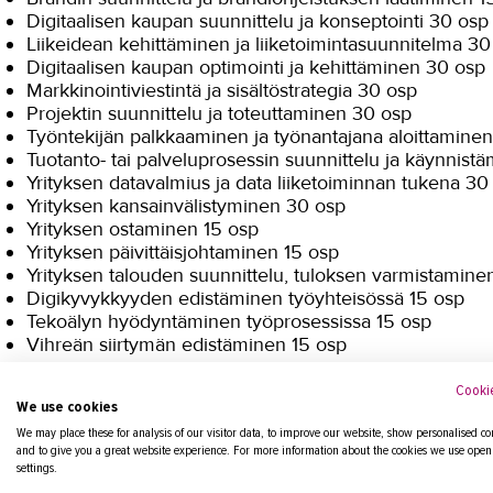
Digitaalisen kaupan suunnittelu ja konseptointi 30 os
Liikeidean kehittäminen ja liiketoimintasuunnitelma 30
Digitaalisen kaupan optimointi ja kehittäminen 30 osp
Markkinointiviestintä ja sisältöstrategia 30 osp
Projektin suunnittelu ja toteuttaminen 30 osp
Työntekijän palkkaaminen ja työnantajana aloittamine
Tuotanto- tai palveluprosessin suunnittelu ja käynnist
Yrityksen datavalmius ja data liiketoiminnan tukena 30
Yrityksen kansainvälistyminen 30 osp
Yrityksen ostaminen 15 osp
Yrityksen päivittäisjohtaminen 15 osp
Yrityksen talouden suunnittelu, tuloksen varmistaminen 
Digikyvykkyyden edistäminen työyhteisössä 15 osp
Tekoälyn hyödyntäminen työprosessissa 15 osp
Vihreän siirtymän edistäminen 15 osp
Cookie
Alkavat koulutukset
We use cookies
We may place these for analysis of our visitor data, to improve our website, show personalised co
and to give you a great website experience. For more information about the cookies we use open
settings.
Yrittäjän digimarkkinointi, yrittäjyyden ammattitutkinto (oppi