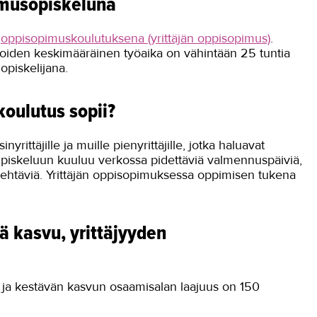
imusopiskeluna
ä
oppisopimuskoulutuksena (yrittäjän oppisopimus)
.
le, joiden keskimääräinen työaika on vähintään 25 tuntia
opiskelijana.
koulutus sopii?
ittäjille ja muille pienyrittäjille, jotka haluavat
Opiskeluun kuuluu verkossa pidettäviä valmennuspäiviä,
stehtäviä. Yrittäjän oppisopimuksessa oppimisen tukena
ä kasvu, yrittäjyyden
n ja kestävän kasvun osaamisalan laajuus on 150