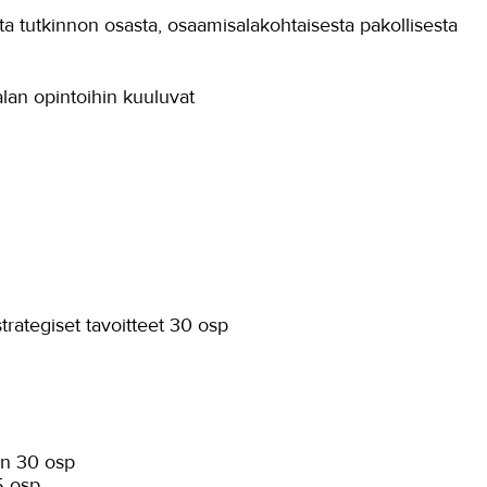
ta tutkinnon osasta, osaamisalakohtaisesta pakollisesta
lan opintoihin kuuluvat
trategiset tavoitteet 30 osp
en 30 osp
5 osp