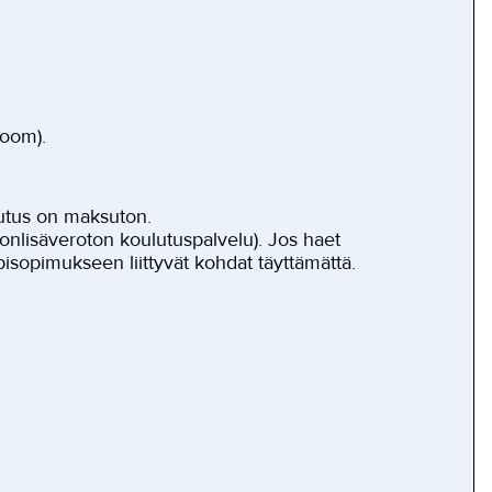
Zoom).
lutus on maksuton.
rvonlisäveroton koulutuspalvelu). Jos haet
pisopimukseen liittyvät kohdat täyttämättä.