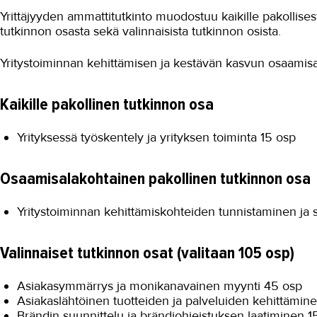
Yrittäjyyden ammattitutkinto muodostuu kaikille pakollises
tutkinnon osasta sekä valinnaisista tutkinnon osista.
Yritystoiminnan kehittämisen ja kestävän kasvun osaamisa
Kaikille pakollinen tutkinnon osa
Yrityksessä työskentely ja yrityksen toiminta 15 osp
Osaamisalakohtainen pakollinen tutkinnon osa
Yritystoiminnan kehittämiskohteiden tunnistaminen ja s
Valinnaiset tutkinnon osat (valitaan 105 osp)
Asiakasymmärrys ja monikanavainen myynti 45 osp
Asiakaslähtöinen tuotteiden ja palveluiden kehittämin
Brändin suunnittelu ja brändiohjeistuksen laatiminen 1