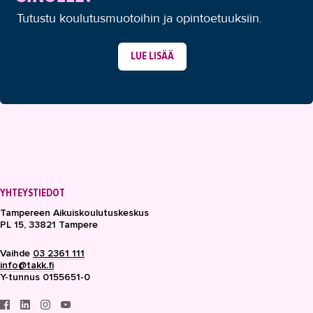
Tutustu koulutusmuotoihin ja opintoetuuksiin.
LUE LISÄÄ
YHTEYSTIEDOT
Tampereen Aikuiskoulutuskeskus
PL 15, 33821 Tampere
Vaihde
03 2361 111
info@takk.fi
Y-tunnus 0155651-0