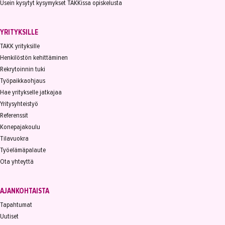
Usein kysytyt kysymykset TAKKissa opiskelusta
YRITYKSILLE
TAKK yrityksille
Henkilöstön kehittäminen
Rekrytoinnin tuki
Työpaikkaohjaus
Hae yritykselle jatkajaa
Yritysyhteistyö
Referenssit
Konepajakoulu
Tilavuokra
Työelämäpalaute
Ota yhteyttä
AJANKOHTAISTA
Tapahtumat
Uutiset