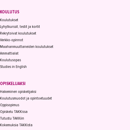
KOULUTUS
Koulutukset
Lyhytkurssit, testit ja kortit
Rekrytoivat koulutukset
Verkko-opinnot
Maahanmuuttaneiden koulutukset
Ammattialat
Koulutusopas
Studies in English
OPISKELIJAKSI
Hakeminen opiskelijaksi
Koulutusmuodot ja opintoetuudet
Oppisopimus
Opiskelu TAKKissa
Tutustu TAKKiin
Kokemuksia TAKKista