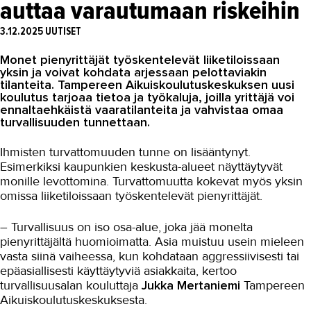
auttaa varautumaan riskeihin
Asiakaslehti Sauma
3.12.2025
UUTISET
Blogi
Monet pienyrittäjät työskentelevät liiketiloissaan
OMA TAKK
yksin ja voivat kohdata arjessaan pelottaviakin
tilanteita. Tampereen Aikuiskoulutuskeskuksen uusi
YHTEYSTIEDOT
koulutus tarjoaa tietoa ja työkaluja, joilla yrittäjä voi
ennaltaehkäistä vaaratilanteita ja vahvistaa omaa
IN ENGLISH
turvallisuuden tunnettaan.
Ihmisten turvattomuuden tunne on lisääntynyt.
Esimerkiksi kaupunkien keskusta-alueet näyttäytyvät
monille levottomina. Turvattomuutta kokevat myös yksin
omissa liiketiloissaan työskentelevät pienyrittäjät.
– Turvallisuus on iso osa-alue, joka jää monelta
pienyrittäjältä huomioimatta. Asia muistuu usein mieleen
vasta siinä vaiheessa, kun kohdataan aggressiivisesti tai
epäasiallisesti käyttäytyviä asiakkaita, kertoo
turvallisuusalan kouluttaja
Jukka Mertaniemi
Tampereen
Aikuiskoulutuskeskuksesta.