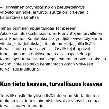
– Turvallinen työympäristö on perusedellytys
yritystoiminnalle, ja turvallisuutta on järkevää ja
kannattavaa kehittää.
Tähän pulmaan apuja tarjoaa Tampereen
Aikuiskoulutuskeskuksen uusi Pienyrittäjän turvallinen
arki -koulutus. Koulutuksessa yrittäjät saavat käytännön
vinkkejä, harjoituksia ja toimintamalleja, joilla lisätä
turvallisuutta omassa työssä. Osallistujat oppivat
tunnistamaan ja ehkäisemään asiakaspalvelun ja
toimitilojen turvallisuusriskejä, toimimaan oikein uhka- ja
vaaratilanteissa sekä kehittämään oman yrityksen
turvallisuuskulttuuria.
Kun tieto kasvaa, turvallisuus kasvaa
Turvallisuustietämyksen lisääminen on Mertaniemen
mukaan yksi tehokkaimmista tavoista vahvistaa omaa
turvallisuuden tunnetta.