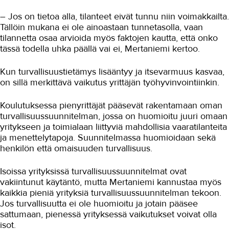
– Jos on tietoa alla, tilanteet eivät tunnu niin voimakkailta.
Tällöin mukana ei ole ainoastaan tunnetasolla, vaan
tilannetta osaa arvioida myös faktojen kautta, että onko
tässä todella uhka päällä vai ei, Mertaniemi kertoo.
Kun turvallisuustietämys lisääntyy ja itsevarmuus kasvaa,
on sillä merkittävä vaikutus yrittäjän työhyvinvointiinkin.
Koulutuksessa pienyrittäjät pääsevät rakentamaan oman
turvallisuussuunnitelman, jossa on huomioitu juuri omaan
yritykseen ja toimialaan liittyviä mahdollisia vaaratilanteita
ja menettelytapoja. Suunnitelmassa huomioidaan sekä
henkilön että omaisuuden turvallisuus.
Isoissa yrityksissä turvallisuussuunnitelmat ovat
vakiintunut käytäntö, mutta Mertaniemi kannustaa myös
kaikkia pieniä yrityksiä turvallisuussuunnitelman tekoon.
Jos turvallisuutta ei ole huomioitu ja jotain pääsee
sattumaan, pienessä yrityksessä vaikutukset voivat olla
isot.