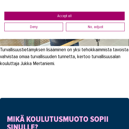
Accept all
Deny
No, adjust
Turvallisuustietämyksen lisääminen on yksi tehokkaimmista tavoista
vahvistaa omaa turvallisuuden tunnetta, kertoo turvallisuusalan
kouluttaja Jukka Mertaniemi.
MIKÄ KOULUTUSMUOTO SOPII
SINULLE?