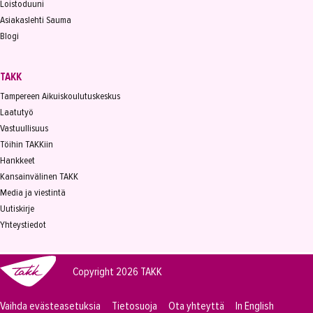
Loistoduuni
Asiakaslehti Sauma
Blogi
TAKK
Tampereen Aikuiskoulutuskeskus
Laatutyö
Vastuullisuus
Töihin TAKKiin
Hankkeet
Kansainvälinen TAKK
Media ja viestintä
Uutiskirje
Yhteystiedot
Copyright 2026
TAKK
Vaihda evästeasetuksia
Tietosuoja
Ota yhteyttä
In English