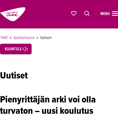
MENU
ETUSIVU
Alkavat koulutukset osiosta
KOULUTUS
TAKK
Ajankohtaista
Uutiset
OPISKELIJAKSI
KUUNTELE
YRITYKSILLE
TAKK
Uutiset
AJANKOHTAISTA
Tapahtumat
Pienyrittäjän arki voi olla
Uutiset
turvaton – uusi koulutus
Loistoduuni