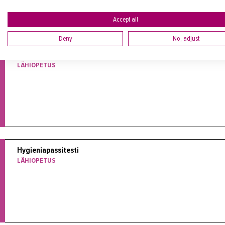
Accept all
Deny
No, adjust
Hygieniaosaamiskoulutus ja -testi
LÄHIOPETUS
Hygieniapassitesti
LÄHIOPETUS