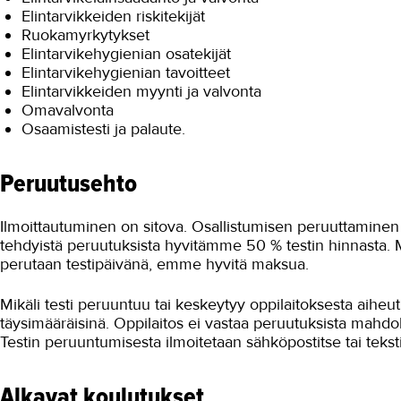
Elintarvikkeiden riskitekijät
Ruokamyrkytykset
Elintarvikehygienian osatekijät
Elintarvikehygienian tavoitteet
Elintarvikkeiden myynti ja valvonta
Omavalvonta
Osaamistesti ja palaute.
Peruutusehto
Ilmoittautuminen on sitova. Osallistumisen peruuttamine
tehdyistä peruutuksista hyvitämme 50 % testin hinnasta. Mi
perutaan testipäivänä, emme hyvitä maksua.
Mikäli testi peruuntuu tai keskeytyy oppilaitoksesta aiheu
täysimääräisinä. Oppilaitos ei vastaa peruutuksista mahdolli
Testin peruuntumisesta ilmoitetaan sähköpostitse tai tekstiv
Alkavat koulutukset