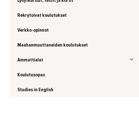
Lyhytkurssit, testit ja kortit
Rekrytoivat koulutukset
Verkko-opinnot
Maahanmuuttaneiden koulutukset
Ammattialat
Koulutusopas
Studies in English