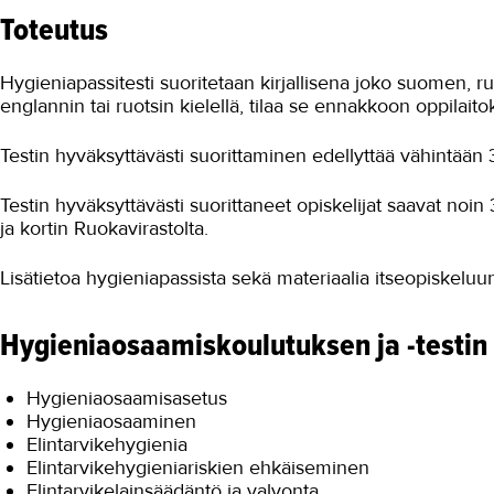
Toteutus
Hygieniapassitesti suoritetaan kirjallisena joko suomen, ruo
englannin tai ruotsin kielellä, tilaa se ennakkoon oppilaito
Testin hyväksyttävästi suorittaminen edellyttää vähintään 3
Testin hyväksyttävästi suorittaneet opiskelijat saavat noi
ja kortin Ruokavirastolta.
Lisätietoa hygieniapassista sekä materiaalia itseopiskeluu
Hygieniaosaamiskoulutuksen ja -testin 
Hygieniaosaamisasetus
Hygieniaosaaminen
Elintarvikehygienia
Elintarvikehygieniariskien ehkäiseminen
Elintarvikelainsäädäntö ja valvonta