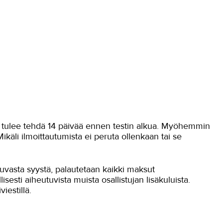
n tulee tehdä 14 päivää ennen testin alkua. Myöhemmin
käli ilmoittautumista ei peruta ollenkaan tai se
tuvasta syystä, palautetaan kaikki maksut
sesti aiheutuvista muista osallistujan lisäkuluista.
iestillä.