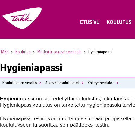
ETUSIVU
KOULUTUS
TAKK
Koulutus
Matkailu- ja ravitsemisala
Hygieniapassi
Hygieniapassi
Koulutuksen sisältö
Alkavat koulutukset
Yhteyshenkilöt
Hygieniapassi
on lain edellyttämä todistus, joka tarvitaan 
Hygieniapassikoulutus on tarkoitettu hygieniapassia tarvitse
Hygieniapassitestiin voi ilmoittautua suoraan ja opiskella 
koulutukseen ja suorittaa sen päätteeksi testin.