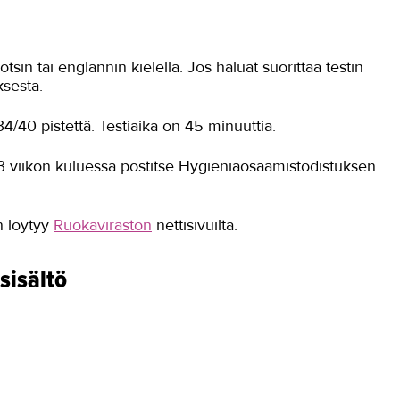
tsin tai englannin kielellä. Jos haluat suorittaa testin
ksesta.
4/40 pistettä. Testiaika on 45 minuuttia.
n 3 viikon kuluessa postitse Hygieniaosaamistodistuksen
n löytyy
Ruokaviraston
nettisivuilta.
sisältö