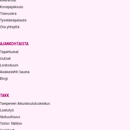
Referenssit
Konepajakoulu
Tilavuokra
Työelämäpalaute
Ota yhteyttä
AJANKOHTAISTA
Tapahtumat
Uutiset
Loistoduuni
Asiakaslehti Sauma
Blogi
TAKK
Tampereen Aikuiskoulutuskeskus
Laatutyö
Vastuullisuus
Töihin TAKKiin