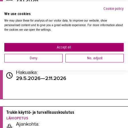
7.10.2026
Hakuaika:
Cookie policy
19.5.2026—5.10.2026
We use cookies
We may place these for analysis of our visitor data, to improve our website, show
personalised content and to give you a great website experience. For more information about
the cookies we use open the settings.
Accept all
Trukin käyttö- ja turvallisuuskoulutus
LÄHIOPETUS
Deny
No, adjust
Ajankohta:
4.11.2026
Hakuaika:
29.5.2026—2.11.2026
Trukin käyttö- ja turvallisuuskoulutus
LÄHIOPETUS
Ajankohta: