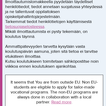
Ilmoittautumislomakkeella pyydetään täydelliset
henkilötiedot; tiedot annetaan suojatussa yhteydessä
ja ne tallentuvat oppilaitoksen
opiskelijahallintojärjestelmään.
Tarkemmat tiedot henkilötietojen käyttämisestä
tietosuojaselosteessa
.
Mikäli ilmoittautumista ei pysty tekemään, on
koulutus täynnä.
Ammattipätevyyden tarvetta kysytään vasta
koulutuspäivän aamuna, joten sitä tietoa ei tarvitse
etukäteen ilmoittaa.
Kutsu koulutukseen toimitetaan sähköpostitse noin
viikkoa ennen koulutuksen ajankohtaa.
It seems that You are from outside EU. Non EU-
students are eligible to apply for tailor-made
vocational programs. The non-EU programs are
always done in collaboration with a local
partner.
Read more
.