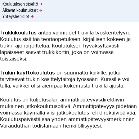
Koulutuksen sisältö
Alkavat koulutukset
Yhteyshenkilöt
Trukkikoulutus
antaa valmiudet trukilla työskentelyyn.
Koulutus sisältää teoriaopetuksen, kirjallisen kokeen ja
trukin ajoharjoittelua. Koulutuksen hyväksyttävästi
läpäisseet saavat trukkikortin, joka on voimassa
toistaiseksi.
Trukin käyttökoulutus
on suunnattu kaikille, jotka
tarvitsevat trukin käsittelytaitoja työssään. Kurssille voi
tulla, vaikkei olisi aiempaa kokemusta trukilla ajosta.
Koulutus on kuljetusalan ammattipätevyysdirektiivin
mukainen jatkokoulutuspäivä. Ammattipätevyys pidetään
voimassa käymällä viisi jatkokoulutus- eli direktiivipäivää.
Koulutuspäivästä saa yhden ammattipätevyysmerkinnän.
Varauduthan todistamaan henkilöllisyytesi.