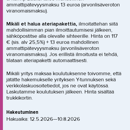
ammattipätevyysmaksu 13 euroa (arvonlisäveroton
viranomaismaksu).
Mikäli et halua ateriapakettia,
ilmoitattehan siitä
mahdollisimman pian ilmoittautumisesi jälkeen,
sähköpostitse alla olevalle sihteerille. Hinta on 117
€ (sis. alv 25,5%) + 13 euroa mahdollinen
ammattipätevyysmaksu (arvonlisäveroton
viranomaismaksu). Jos erillistä ilmoitusta ei tehdä,
tilataan ateriapaketti automaattisesti.
Mikäli yritys maksaa koulutuksenne toivomme, että
jätätte hakemukselle yrityksen Y-tunnuksen sekä
verkkolaskuosoitetiedot, jos ne ovat käytössä.
Laskutamme koulutuksen jälkeen. Hinta sisältää
trukkikortin.
Hakeutuminen
Hakuaika: 12.5.2026—10.8.2026