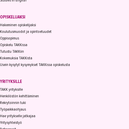
Studies in English
OPISKELIJAKSI
Hakeminen opiskelijaksi
Koulutusmuodot ja opintoetuudet
Oppisopimus
Opiskelu TAKKissa
Tutustu TAKKiin
Kokemuksia TAKKista
Usein kysytyt kysymykset TAKKissa opiskelusta
YRITYKSILLE
TAKK yrityksille
Henkilöstön kehittäminen
Rekrytoinnin tuki
Työpaikkaohjaus
Hae yritykselle jatkajaa
Yritysyhteistyö