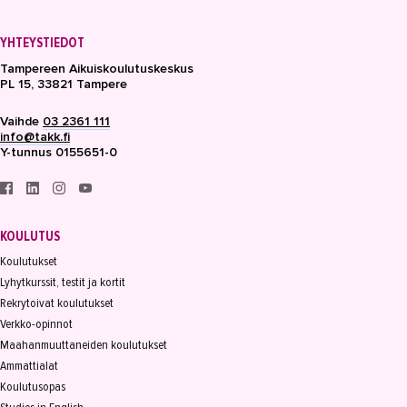
YHTEYSTIEDOT
Tampereen Aikuiskoulutuskeskus
PL 15, 33821 Tampere
Vaihde
03 2361 111
info@takk.fi
Y-tunnus 0155651-0
KOULUTUS
Koulutukset
Lyhytkurssit, testit ja kortit
Rekrytoivat koulutukset
Verkko-opinnot
Maahanmuuttaneiden koulutukset
Ammattialat
Koulutusopas