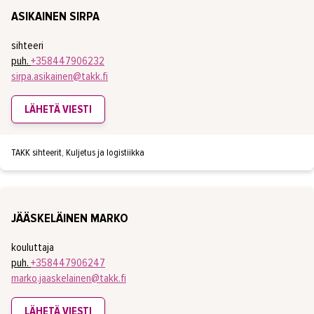
ASIKAINEN SIRPA
sihteeri
puh.
+358447906232
sirpa.asikainen@takk.fi
LÄHETÄ VIESTI
TAKK sihteerit, Kuljetus ja logistiikka
JÄÄSKELÄINEN MARKO
kouluttaja
puh.
+358447906247
marko.jaaskelainen@takk.fi
LÄHETÄ VIESTI