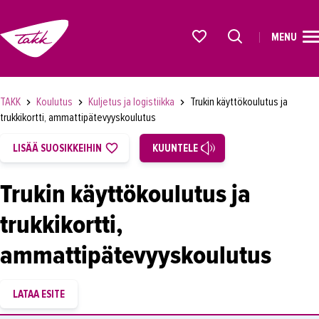
MENU
ETUSIVU
Alkavat koulutukset osiosta
KOULUTUS
TAKK
Koulutus
Kuljetus ja logistiikka
Trukin käyttökoulutus ja
OPISKELIJAKSI
trukkikortti, ammattipätevyyskoulutus
YRITYKSILLE
LISÄÄ SUOSIKKEIHIN
KUUNTELE
TAKK
Trukin käyttökoulutus ja
AJANKOHTAISTA
trukkikortti,
OMA TAKK
ammattipätevyyskoulutus
YHTEYSTIEDOT
IN ENGLISH