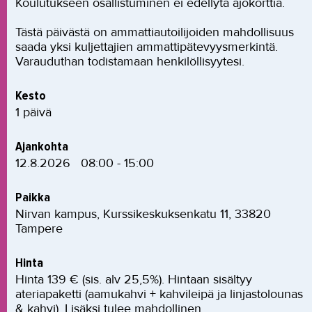
Koulutukseen osallistuminen ei edellytä ajokorttia.
Tästä päivästä on ammattiautoilijoiden mahdollisuus
saada yksi kuljettajien ammattipätevyysmerkintä.
Varauduthan todistamaan henkilöllisyytesi.
Kesto
1 päivä
Ajankohta
12.8.2026
08:00 - 15:00
Paikka
Nirvan kampus, Kurssikeskuksenkatu 11, 33820
Tampere
Hinta
Hinta 139 € (sis. alv 25,5%). Hintaan sisältyy
ateriapaketti (aamukahvi + kahvileipä ja linjastolounas
& kahvi). Lisäksi tulee mahdollinen