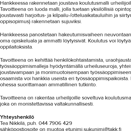
Hankkeessa rakennetaan joustava koulutusmalli urheilijoill
Tavoitteena on luoda malli, jolla tuetaan yksilöllisiä opin
joustavasti harjoitus- ja kilpailu-/otteluaikatauluihin ja 
oppisopimus) rakennetaan sujuviksi.
Hankkeessa panostetaan hakeutumisvaiheen neuvontaan ja oh
oma opiskeluala ja ammatti löytyisivät. Koulutus voi löy
oppilaitoksista.
Tavoitteena on kehittää henkilökohtaistamista, uraohjausta
työssäoppimismalleja hyödyntämällä urheiluseuroja, yhteisty
joustavampaan ja monimuotoisempaan työssäoppimiseen ja
osaamista voi hankkia useista eri työssäoppimispaikoista. 
ohessa suorittamaan ammatillinen tutkinto.
Tavoitteena on rakentaa urheilijoille soveltuva koulutusm
joka on monistettavissa valtakunnallisesti.
Yhteyshenkilö
Tea Nikkilä, puh. 044 7906 429
sähköpostiosoite on muotoa etunimi.sukunimi@takk.fi