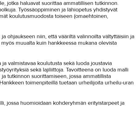
e, jotka haluavat suorittaa ammatillisen tutkinnon.
topolkuja. Työssäoppiminen ja lähiopetus yhdistyvät
siirtymät koulutusmuodosta toiseen (omaehtoinen,
jaukseen niin, että vääriltä valinnoilta vältyttäisiin ja
tyä myös muualta kuin hankkeessa mukana olevista
 ja valmistavaa koulutusta sekä luoda joustavia
öyrityksiä sekä lajiliittoja. Tavoitteena on luoda malli
 tutkinnon suorittamiseen, jossa ammatillista
Hankkeen toimenpiteillä tuetaan urheilijoita urheilu-uran
alli, jossa huomioidaan kohderyhmän erityistarpeet ja