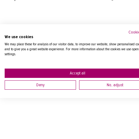
Cookie
We use cookies
We may place these for analysis of our visitor data, to improve our website, show personalised co
and to give you a great website experience. For more information about the cookies we use open
settings.
Accept all
Deny
No, adjust