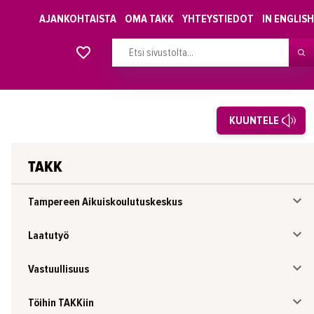
AJANKOHTAISTA
OMA TAKK
YHTEYSTIEDOT
IN ENGLISH
Alkavat koulutukset osiosta
KUUNTELE
TAKK
Tampereen Aikuiskoulutuskeskus
Laatutyö
Vastuullisuus
Töihin TAKKiin