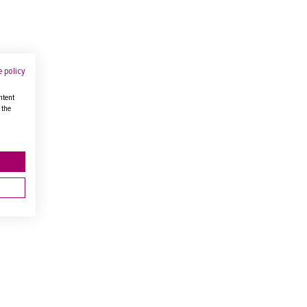
 policy
ntent
 the