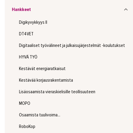
Hankkeet
Digikyvykkyys II
DT4VET
Digitaaliset työvälineet ja julkaisujärjestelmät -koulutukset
HYVÄ TYÖ
Kestävät energiaratkaisut
Kestävää korjausrakentamista
Lisäosaamista vieraskielisille teollisuuteen
MOPO
Osaamista tuulivoima...
RoboKop