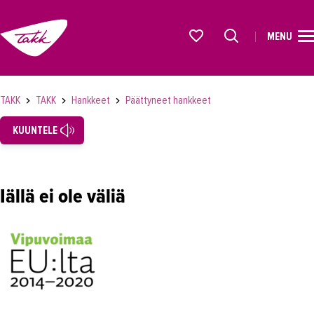
MENU
ETUSIVU
Alkavat koulutukset osiosta
KOULUTUS
TAKK
TAKK
Hankkeet
Päättyneet hankkeet
OPISKELIJAKSI
KUUNTELE
YRITYKSILLE
TAKK
Iällä ei ole väliä
Tampereen Aikuiskoulutuskeskus
Laatutyö
Vastuullisuus
Töihin TAKKiin
Hankkeet