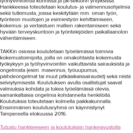
työhyvinvointia kunnissa ja pk-sektorin yrityksissä.
Tuottavuutta teollisuuteen
Hankkeessa toteutetaan koulutus- ja valmennusohjelmia
sekä tutkimusta, joissa keskitytään mm. oman työn,
Turvallinen oppimisympäristö
työnteon muotojen ja esimiestyön kehittämiseen,
kokemus- ja vertaistuen mallien rakentamiseen sekä
Työnantajayhteistyön kehittäminen
hyvään terveyskuntoon ja työntekijöiden paikallaanolon
digitali...
vähentämiseen.
VIERKO 2
TAKKin osiossa koulutetaan työelämässä toimivia
Yhteiskuntaorientaation...
kokemustoimijoita, joilla on omakohtaista kokemusta
työkykyyn ja työhyvinvointiin vaikuttavista sairauksista ja
Ympäristötietoisuutta kuljetus- ja
ongelmista (esim. masennus, työuupumus,
logistiikka-alalle
päihdeongelmat tai muut pitkäaikaissairaudet) sekä niistä
Päättyneet hankkeet
selviytymisestä. Koulutuksen avulla osallistujat saavat
valmiuksia kohdata ja tukea työelämässä olevia,
Kansainvälinen TAKK
samankaltaisia ongelmia kohdanneita henkilöitä.
Koulutuksia toteutetaan kolmella paikkakunnalla.
Media ja viestintä
Ensimmäinen koulutusryhmä on käynnistynyt
Tampereella elokuussa 2016.
Uutiskirje
Yhteystiedot
Tutustu hankkeeseen ja koulutuksiin hankesivustolla