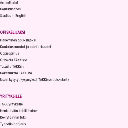
Ammattialat
Koulutusopas
Studies in English
OPISKELIJAKSI
Hakeminen opiskelijaksi
Koulutusmuodot ja opintoetuudet
Oppisopimus
Opiskelu TAKKissa
Tutustu TAKKiin
Kokemuksia TAKKista
Usein kysytyt kysymykset TAKKissa opiskelusta
YRITYKSILLE
TAKK yrityksille
Henkilöstön kehittäminen
Rekrytoinnin tuki
Työpaikkaohjaus