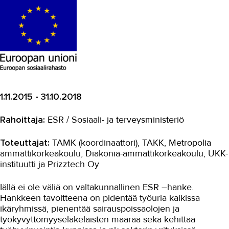
Digikyvykkyys II
DT4VET
Digitaaliset työvälineet ja
julkaisujärjestelmät -koulutukset
HYVÄ TYÖ
1.11.2015 - 31.10.2018
Kestävät energiaratkaisut
Kestävää korjausrakentamista
Rahoittaja:
ESR / Sosiaali- ja terveysministeriö
Lisäosaamista vieraskielisille
Toteuttajat:
TAMK (koordinaattori), TAKK, Metropolia
teollisuuteen
ammattikorkeakoulu, Diakonia-ammattikorkeakoulu, UKK-
MOPO
instituutti ja Prizztech Oy
Osaamista tuulivoima...
Iällä ei ole väliä on valtakunnallinen ESR –hanke.
Hankkeen tavoitteena on pidentää työuria kaikissa
RoboKop
ikäryhmissä, pienentää sairauspoissaolojen ja
työkyvyttömyyseläkeläisten määrää sekä kehittää
Strapetsi 2