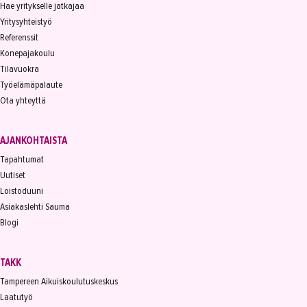
Hae yritykselle jatkajaa
Yritysyhteistyö
Referenssit
Konepajakoulu
Tilavuokra
Työelämäpalaute
Ota yhteyttä
AJANKOHTAISTA
Tapahtumat
Uutiset
Loistoduuni
Asiakaslehti Sauma
Blogi
TAKK
Tampereen Aikuiskoulutuskeskus
Laatutyö