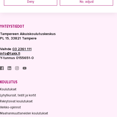
Deny
No, adjust
YHTEYSTIEDOT
Tampereen Aikuiskoulutuskeskus
PL 15, 33821 Tampere
Vaihde
03 2361 111
info@takk.fi
Y-tunnus 0155651-0
KOULUTUS
Koulutukset
Lyhytkurssit, testit ja kortit
Rekrytoivat koulutukset
Verkko-opinnot
Maahanmuuttaneiden koulutukset