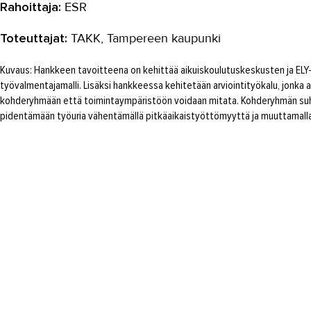
Rahoittaja:
ESR
Toteuttajat:
TAKK, Tampereen kaupunki
Kuvaus: Hankkeen tavoitteena on kehittää aikuiskoulutuskeskusten ja ELY
työvalmentajamalli. Lisäksi hankkeessa kehitetään arviointityökalu, jonka a
kohderyhmään että toimintaympäristöön voidaan mitata. Kohderyhmän suht
pidentämään työuria vähentämällä pitkäaikaistyöttömyyttä ja muuttamall