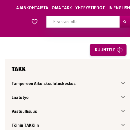
AJANKOHTAISTA
OMA TAKK
YHTEYSTIEDOT
IN ENGLISH
Alkavat koulutukset osiosta
KUUNTELE
TAKK
Tampereen Aikuiskoulutuskeskus
Laatutyö
Vastuullisuus
Töihin TAKKiin