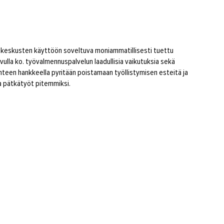
-keskusten käyttöön soveltuva moniammatillisesti tuettu
vulla ko. työvalmennuspalvelun laadullisia vaikutuksia sekä
een hankkeella pyritään poistamaan työllistymisen esteitä ja
a pätkätyöt pitemmiksi.