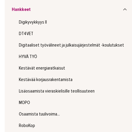
Hankkeet
Digikyvykkyys II
DT4VET
Digitaaliset työvälineet ja julkaisujärjestelmät -koulutukset
HYVÄ TYÖ
Kestävät energiaratkaisut
Kestävää korjausrakentamista
Lisäosaamista vieraskielisille teollisuuteen
MOPO
Osaamista tuulivoima...
RoboKop