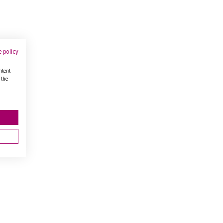
 policy
ntent
 the