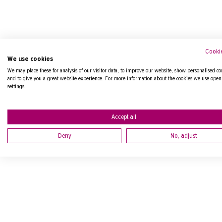
Cookie
We use cookies
We may place these for analysis of our visitor data, to improve our website, show personalised co
and to give you a great website experience. For more information about the cookies we use open
settings.
Accept all
Deny
No, adjust