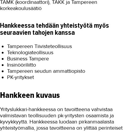
TAMK (koordinaattori), TAKK ja Tampereen
korkeakoulusäätiö
AJANKOHTAISTA
OMA TAKK
Hankkeessa tehdään yhteistyötä myös
seuraavien tahojen kanssa
YHTEYSTIEDOT
IN ENGLISH
Tampereen Tiivisteteollisuus
Teknologiateollisuus
Business Tampere
Insinööriliitto
Tampereen seudun ammattiopisto
PK-yritykset
Hankkeen kuvaus
Yrityslukkari-hankkeessa on tavoitteena vahvistaa
valmistavan teollisuuden pk-yritysten osaamista ja
kyvykkyyttä. Hankkeessa luodaan pirkanmaalaista
yhteistyömallia, jossa tavoitteena on ylittää perinteiset