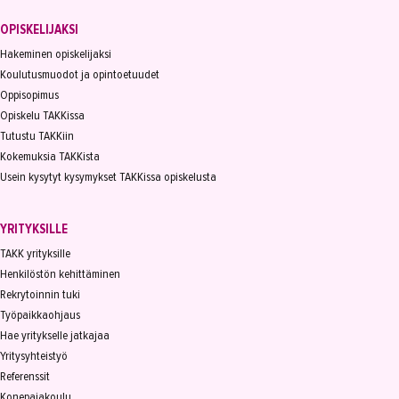
OPISKELIJAKSI
Hakeminen opiskelijaksi
Koulutusmuodot ja opintoetuudet
Oppisopimus
Opiskelu TAKKissa
Tutustu TAKKiin
Kokemuksia TAKKista
Usein kysytyt kysymykset TAKKissa opiskelusta
YRITYKSILLE
TAKK yrityksille
Henkilöstön kehittäminen
Rekrytoinnin tuki
Työpaikkaohjaus
Hae yritykselle jatkajaa
Yritysyhteistyö
Referenssit
Konepajakoulu