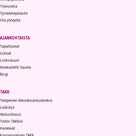
Tilavuokra
Työelämäpalaute
Ota yhteyttä
AJANKOHTAISTA
Tapahtumat
Uutiset
Loistoduuni
Asiakaslehti Sauma
Blogi
TAKK
Tampereen Aikuiskoulutuskeskus
Laatutyö
Vastuullisuus
Töihin TAKKiin
Hankkeet
Kansainvälinen TAKK