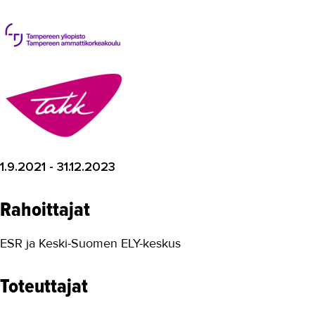
Tuottavuutta teollisuuteen
Turvallinen oppimisympäristö
Työnantajayhteistyön kehittäminen
digitali...
VIERKO 2
Yhteiskuntaorientaation...
Ympäristötietoisuutta kuljetus- ja
logistiikka-alalle
1.9.2021 - 31.12.2023
Päättyneet hankkeet
Rahoittajat
Kansainvälinen TAKK
ESR ja Keski-Suomen ELY-keskus
Media ja viestintä
Uutiskirje
Toteuttajat
Yhteystiedot