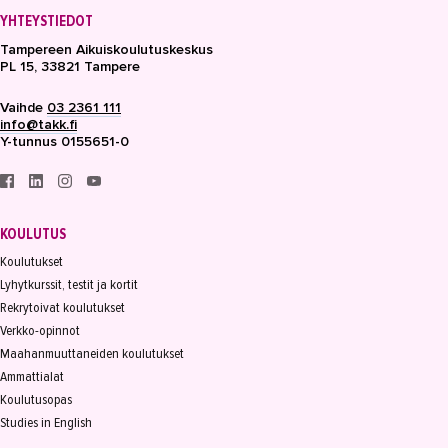
YHTEYSTIEDOT
Tampereen Aikuiskoulutuskeskus
PL 15, 33821 Tampere
Vaihde
03 2361 111
info@takk.fi
Y-tunnus 0155651-0
KOULUTUS
Koulutukset
Lyhytkurssit, testit ja kortit
Rekrytoivat koulutukset
Verkko-opinnot
Maahanmuuttaneiden koulutukset
Ammattialat
Koulutusopas
Studies in English