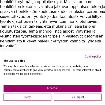
henkilöstöryhmä- ja oppilaitosrajat. Mallilla tuetaan
henkilöstön kokonaisvaltaista jatkuvan oppimisen tukea ja
osaavan henkilöstön koulutusmahdollisuuksien parempaa
saavutettavuutta. Työntekijöiden koulutustarve voi liittyä
työntekijätehtäviin tai yhtä hyvin toimihenkilötehtäviin.
Tämän takia on tärkeää, että mukana on laaja kirjo eri
koulutustasoja. Tämä mahdollistaa aidosti yritysten ja
yksittäisten työntekijöiden tarpeisiin vastaavat osaamisen
kehittämistä tukevat palvelut yritysten kannalta “yhdeltä
luukulta”.
Hankkeen tuloksena syntyy Pirkanmaalaisen valmistavan
Cookie policy
We use cookies
teollisuuden yrityksiä palveleva Yrityslukkari-
koulutusbrokerointimalli sekä eri asteisten oppilaitosten
We may place these for analysis of our visitor data, to improve our website, show
personalised content and to give you a great website experience. For more information about
jatkuvan oppimisen palvelut kokoava valmistavan
the cookies we use open the settings.
teollisuuden yritysten osaamisen kestävän kehittämisen
malli.
Accept all
TAKKin yhteyshenkilö
Deny
No, adjust