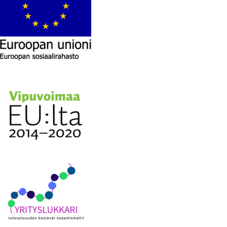
Digikyvykkyys II
DT4VET
Digitaaliset työvälineet ja
julkaisujärjestelmät -koulutukset
HYVÄ TYÖ
Kestävät energiaratkaisut
Kestävää korjausrakentamista
Lisäosaamista vieraskielisille
teollisuuteen
MOPO
Osaamista tuulivoima...
RoboKop
Strapetsi 2