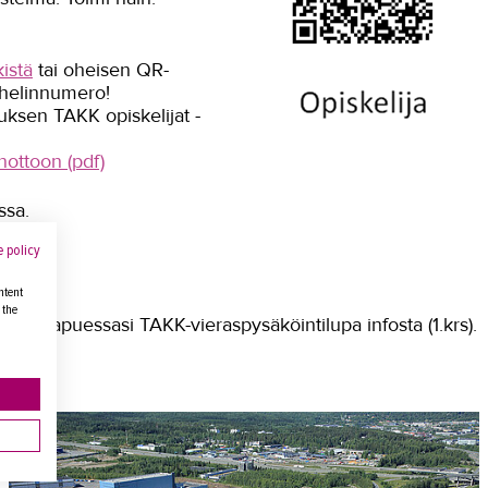
istä
tai oheisen QR-
puhelinnumero!
uksen TAKK opiskelijat -
ottoon (pdf)
ssa.
 policy
ntent
 the
Hae saapuessasi TAKK-vieraspysäköintilupa infosta (1.krs).
aloja.