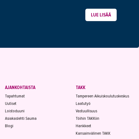
LUE LISÄÄ
AJANKOHTAISTA
TAKK
Tapahtumat
Tampereen Aikuiskoulutuskeskus
Uutiset
Laatutyö
Loistoduuni
Vastuullisuus
Asiakaslehti Sauma
Töihin TAKKiin
Blogi
Hankkeet
Kansainvälinen TAKK