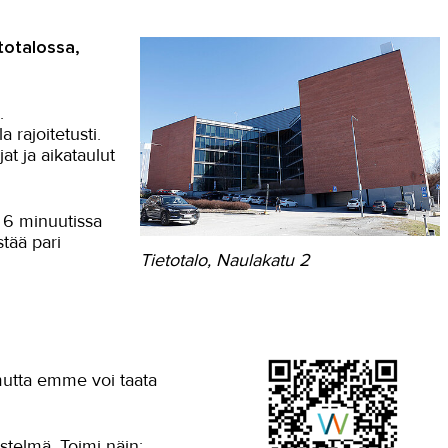
totalossa,
.
 rajoitetusti.
at ja aikataulut
 6 minuutissa
tää pari
Tietotalo, Naulakatu 2
 mutta emme voi taata
stelmä. Toimi näin: