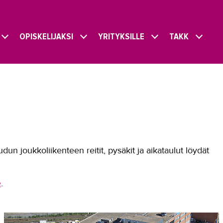
OPISKELIJAKSI
YRITYKSILLE
TAKK
n joukkoliikenteen reitit, pysäkit ja aikataulut löydät
e
.