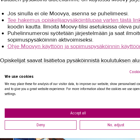
Jos sinulla ei ole Moovya, asenna se puhelimeesi.
Tee hakemus opiskelijapysäköintilupaa varten tästä link
koodin kautta. Ilmoita Moovy-tilisi asetuksissa oleva 
Puhelinnumerosi syötetään järjestelmään ja saat ilmoit
sopimuspysäköinnin aktivoimiseksi.
Ohje Moovyn käyttöön ja sopimuspysäköinnin käyttöön
Opiskelijat saavat lisätietoa pysäköinnistä koulutuksen alu
Cookie
We use cookies
Vieraspysäköinti
We may place these for analysis of our visitor data, to improve our website, show personalised co
and to give you a great website experience. For more information about the cookies we use open
Vieraspysäköintiin piha-alueella on varattuna 15 paikkaa. 
settings.
Lähiympäristössä on käytettävissä myös useita pysäköintit
Accept all
Deny
No, adjust