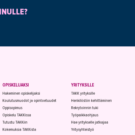
INULLE?
OPISKELIJAKSI
YRITYKSILLE
Hakeminen opiskelijaksi
TAKK yrityksille
Koulutusmuodot ja opintoetuudet
Henkilöstön kehittäminen
Oppisopimus
Rekrytoinnin tuki
Opiskelu TAKKissa
Työpaikkaohjaus
Tutustu TAKKiin
Hae yritykselle jatkajaa
Kokemuksia TAKKista
Yritysyhteistyö