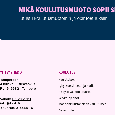
MIKÄ KOULUTUSMUOTO SOPII S
Tutustu koulutusmuotoihin ja opintoetuuksiin.
YHTEYSTIEDOT
KOULUTUS
Koulutukset
Tampereen
Aikuiskoulutuskeskus
Lyhytkurssit, testit ja kortit
PL 15, 33821 Tampere
Rekrytoivat koulutukset
Verkko-opinnot
Vaihde
03 2361 111
info@takk.fi
Maahanmuuttaneiden koulutukset
Y-tunnus 0155651-0
Ammattialat