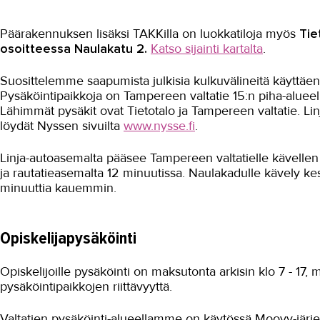
Päärakennuksen lisäksi TAKKilla on luokkatiloja myös
Tie
osoitteessa Naulakatu 2.
Katso sijainti kartalta
.
Suosittelemme saapumista julkisia kulkuvälineitä käyttäen
Pysäköintipaikkoja on Tampereen valtatie 15:n piha-alueella
Lähimmät pysäkit ovat Tietotalo ja Tampereen valtatie. Linj
löydät Nyssen sivuilta
www.nysse.fi
.
Linja-autoasemalta pääsee Tampereen valtatielle kävellen
ja rautatieasemalta 12 minuutissa. Naulakadulle kävely kes
minuuttia kauemmin.
Opiskelijapysäköinti
Opiskelijoille pysäköinti on maksutonta arkisin klo 7 - 17,
pysäköintipaikkojen riittävyyttä.
Valtatien pysäköinti-alueellamme on käytössä Moovy-järje