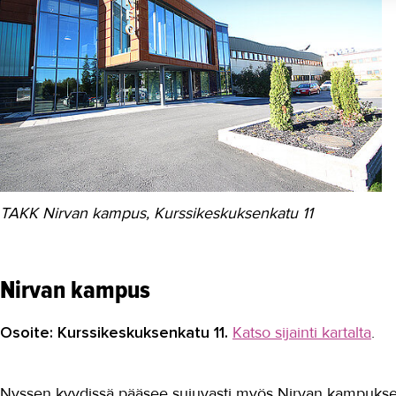
TAKK Nirvan kampus, Kurssikeskuksenkatu 11
Nirvan kampus
Osoite: Kurssikeskuksenkatu 11.
Katso sijainti kartalta
.
Nyssen kyydissä pääsee sujuvasti myös Nirvan kampukselle