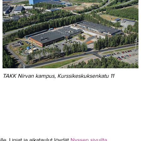
TAKK Nirvan kampus, Kurssikeskuksenkatu 11
. Linjat ja aikataulut löydät
Nyssen sivuilta
.