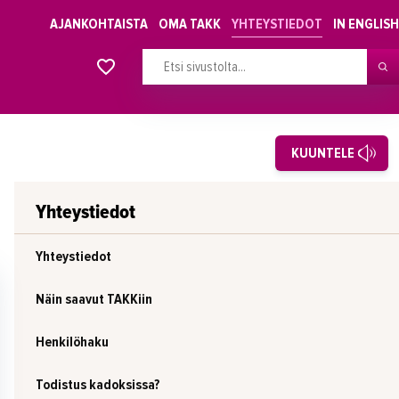
AJANKOHTAISTA
OMA TAKK
YHTEYSTIEDOT
IN ENGLISH
Alkavat koulutukset osiosta
KUUNTELE
Yhteystiedot
Yhteystiedot
Näin saavut TAKKiin
Henkilöhaku
Todistus kadoksissa?