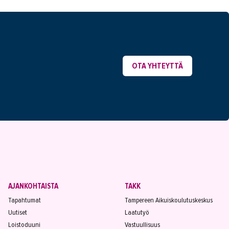
OTA YHTEYTTÄ
AJANKOHTAISTA
TAKK
Tapahtumat
Tampereen Aikuiskoulutuskeskus
Uutiset
Laatutyö
Loistoduuni
Vastuullisuus