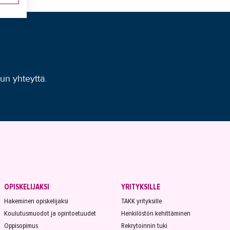
uun yhteyttä.
OPISKELIJAKSI
YRITYKSILLE
Hakeminen opiskelijaksi
TAKK yrityksille
Koulutusmuodot ja opintoetuudet
Henkilöstön kehittäminen
Oppisopimus
Rekrytoinnin tuki