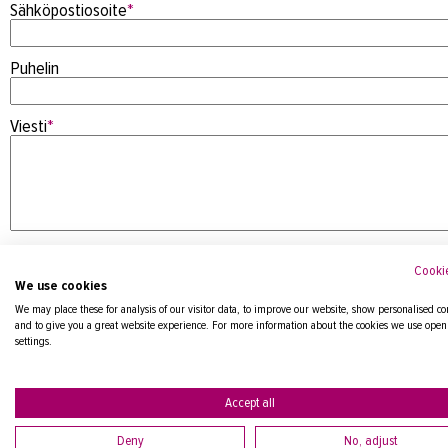
Sähköpostiosoite
*
Puhelin
Viesti
*
Cookie
We use cookies
We may place these for analysis of our visitor data, to improve our website, show personalised co
and to give you a great website experience. For more information about the cookies we use open
settings.
Tietosuojaseloste
Accept all
Deny
No, adjust