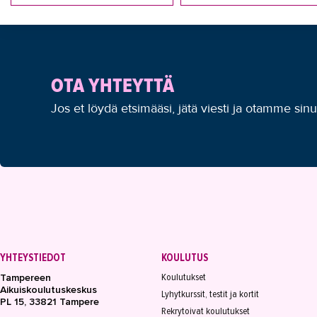
OTA YHTEYTTÄ
Jos et löydä etsimääsi, jätä viesti ja otamme sin
YHTEYSTIEDOT
KOULUTUS
Koulutukset
Tampereen
Aikuiskoulutuskeskus
Lyhytkurssit, testit ja kortit
PL 15, 33821 Tampere
Rekrytoivat koulutukset