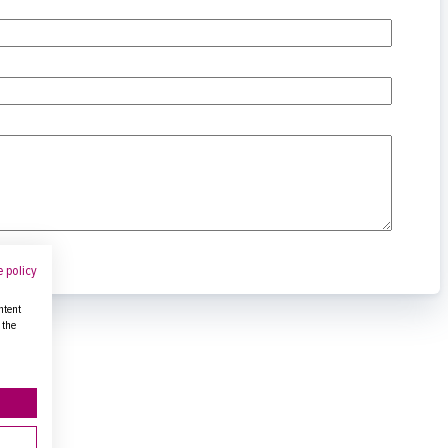
 policy
ntent
 the