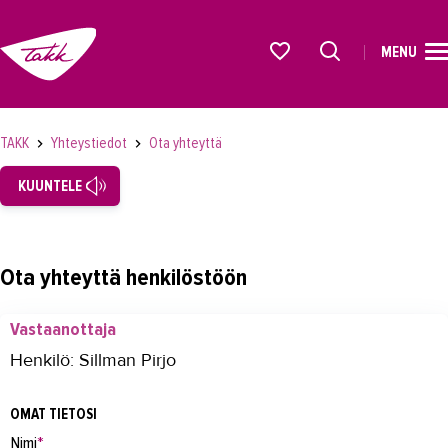
MENU
ETUSIVU
Alkavat koulutukset osiosta
KOULUTUS
TAKK
Yhteystiedot
Ota yhteyttä
OPISKELIJAKSI
KUUNTELE
YRITYKSILLE
TAKK
Ota yhteyttä henkilöstöön
AJANKOHTAISTA
Vastaanottaja
OMA TAKK
Henkilö: Sillman Pirjo
YHTEYSTIEDOT
OMAT TIETOSI
Yhteystiedot
Nimi
*