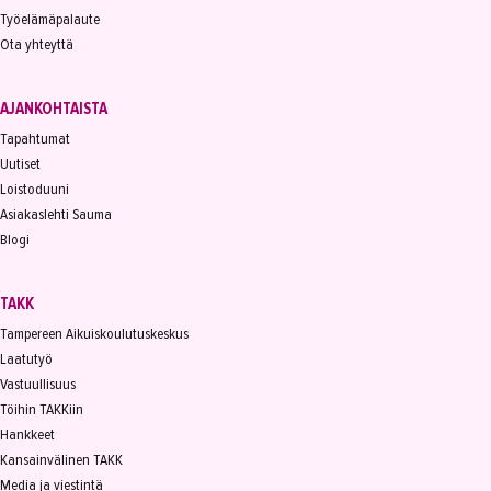
Työelämäpalaute
Ota yhteyttä
AJANKOHTAISTA
Tapahtumat
Uutiset
Loistoduuni
Asiakaslehti Sauma
Blogi
TAKK
Tampereen Aikuiskoulutuskeskus
Laatutyö
Vastuullisuus
Töihin TAKKiin
Hankkeet
Kansainvälinen TAKK
Media ja viestintä