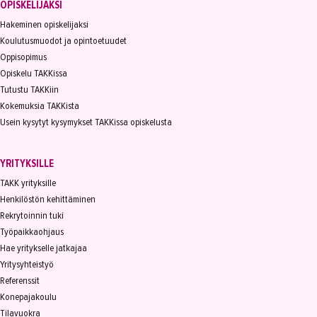
OPISKELIJAKSI
Hakeminen opiskelijaksi
Koulutusmuodot ja opintoetuudet
Oppisopimus
Opiskelu TAKKissa
Tutustu TAKKiin
Kokemuksia TAKKista
Usein kysytyt kysymykset TAKKissa opiskelusta
YRITYKSILLE
TAKK yrityksille
Henkilöstön kehittäminen
Rekrytoinnin tuki
Työpaikkaohjaus
Hae yritykselle jatkajaa
Yritysyhteistyö
Referenssit
Konepajakoulu
Tilavuokra