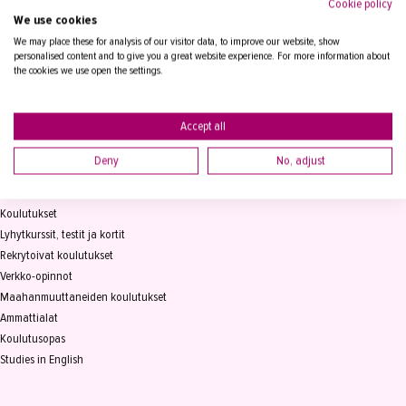
Cookie policy
We use cookies
Tampereen Aikuiskoulutuskeskus
PL 15, 33821 Tampere
We may place these for analysis of our visitor data, to improve our website, show
personalised content and to give you a great website experience. For more information about
the cookies we use open the settings.
Vaihde
03 2361 111
info@takk.fi
Y-tunnus 0155651-0
Accept all
Deny
No, adjust
KOULUTUS
Koulutukset
Lyhytkurssit, testit ja kortit
Rekrytoivat koulutukset
Verkko-opinnot
Maahanmuuttaneiden koulutukset
Ammattialat
Koulutusopas
Studies in English