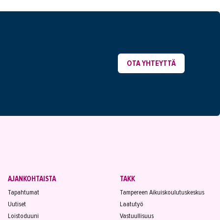
OTA YHTEYTTÄ
AJANKOHTAISTA
TAKK
Tapahtumat
Tampereen Aikuiskoulutuskeskus
Uutiset
Laatutyö
Loistoduuni
Vastuullisuus