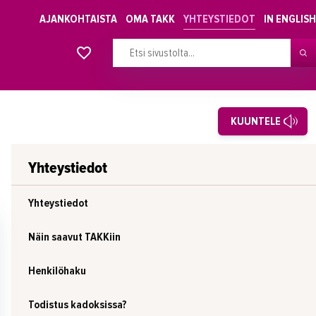
AJANKOHTAISTA
OMA TAKK
YHTEYSTIEDOT
IN ENGLISH
Alkavat koulutukset osiosta
KUUNTELE
Yhteystiedot
Yhteystiedot
Näin saavut TAKKiin
Henkilöhaku
Todistus kadoksissa?