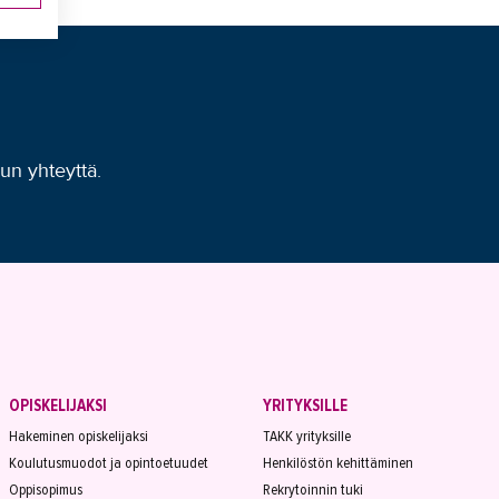
uun yhteyttä.
OPISKELIJAKSI
YRITYKSILLE
Hakeminen opiskelijaksi
TAKK yrityksille
Koulutusmuodot ja opintoetuudet
Henkilöstön kehittäminen
Oppisopimus
Rekrytoinnin tuki