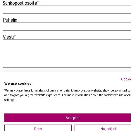
Sähköpostiosoite
*
Puhelin
Viesti
*
Cookie
We use cookies
We may place these for analysis of our visitor data, to improve our website, show personalised co
and to give you a great website experience. For more information about the cookies we use open
settings.
Tietosuojaseloste
Accept all
Deny
No, adjust