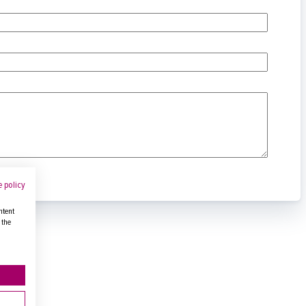
 policy
ntent
 the