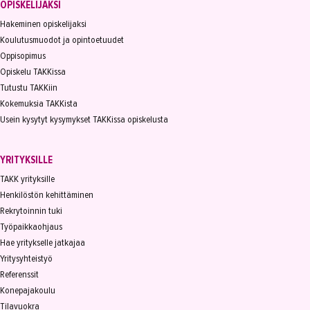
OPISKELIJAKSI
Hakeminen opiskelijaksi
Koulutusmuodot ja opintoetuudet
Oppisopimus
Opiskelu TAKKissa
Tutustu TAKKiin
Kokemuksia TAKKista
Usein kysytyt kysymykset TAKKissa opiskelusta
YRITYKSILLE
TAKK yrityksille
Henkilöstön kehittäminen
Rekrytoinnin tuki
Työpaikkaohjaus
Hae yritykselle jatkajaa
Yritysyhteistyö
Referenssit
Konepajakoulu
Tilavuokra