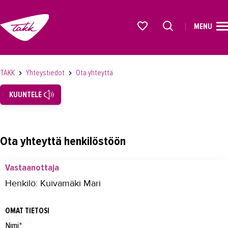
MENU
ETUSIVU
Alkavat koulutukset osiosta
KOULUTUS
TAKK
Yhteystiedot
Ota yhteyttä
OPISKELIJAKSI
KUUNTELE
YRITYKSILLE
TAKK
Ota yhteyttä henkilöstöön
AJANKOHTAISTA
Vastaanottaja
OMA TAKK
Henkilö: Kuivamäki Mari
YHTEYSTIEDOT
OMAT TIETOSI
Yhteystiedot
Nimi
*