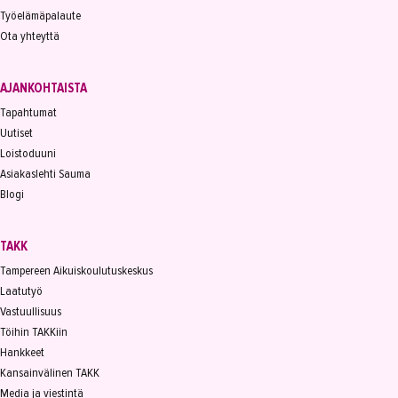
Työelämäpalaute
Ota yhteyttä
AJANKOHTAISTA
Tapahtumat
Uutiset
Loistoduuni
Asiakaslehti Sauma
Blogi
TAKK
Tampereen Aikuiskoulutuskeskus
Laatutyö
Vastuullisuus
Töihin TAKKiin
Hankkeet
Kansainvälinen TAKK
Media ja viestintä