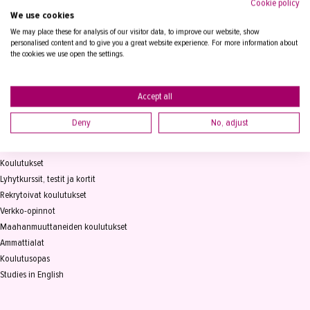
Cookie policy
We use cookies
Tampereen Aikuiskoulutuskeskus
PL 15, 33821 Tampere
We may place these for analysis of our visitor data, to improve our website, show
personalised content and to give you a great website experience. For more information about
the cookies we use open the settings.
Vaihde
03 2361 111
info@takk.fi
Y-tunnus 0155651-0
Accept all
Deny
No, adjust
KOULUTUS
Koulutukset
Lyhytkurssit, testit ja kortit
Rekrytoivat koulutukset
Verkko-opinnot
Maahanmuuttaneiden koulutukset
Ammattialat
Koulutusopas
Studies in English