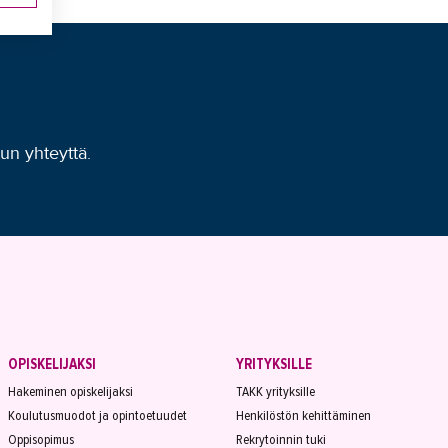
uun yhteyttä.
OPISKELIJAKSI
YRITYKSILLE
Hakeminen opiskelijaksi
TAKK yrityksille
Koulutusmuodot ja opintoetuudet
Henkilöstön kehittäminen
Oppisopimus
Rekrytoinnin tuki