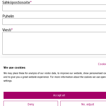
Sähköpostiosoite
*
Puhelin
Viesti
*
Cookie
We use cookies
We may place these for analysis of our visitor data, to improve our website, show personalised co
and to give you a great website experience. For more information about the cookies we use open
settings.
Tietosuojaseloste
Accept all
Deny
No, adjust