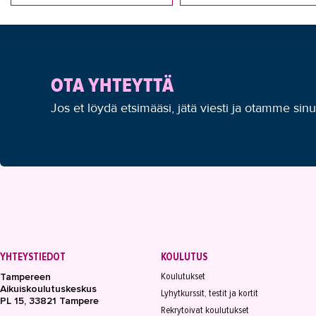
OTA YHTEYTTÄ
Jos et löydä etsimääsi, jätä viesti ja otamme sin
YHTEYSTIEDOT
KOULUTUS
Koulutukset
Tampereen
Aikuiskoulutuskeskus
Lyhytkurssit, testit ja kortit
PL 15, 33821 Tampere
Rekrytoivat koulutukset