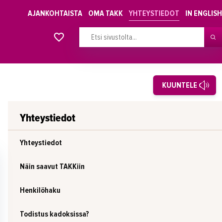
AJANKOHTAISTA
OMA TAKK
YHTEYSTIEDOT
IN ENGLISH
Alkavat koulutukset osiosta
KUUNTELE
Yhteystiedot
Yhteystiedot
Näin saavut TAKKiin
Henkilöhaku
Todistus kadoksissa?