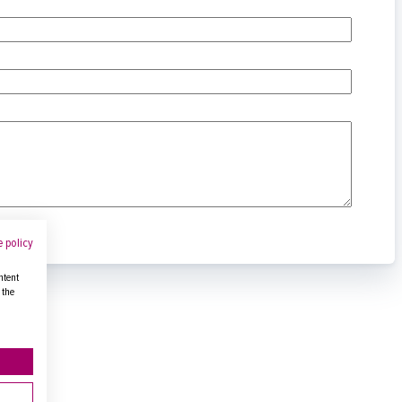
 policy
ntent
 the