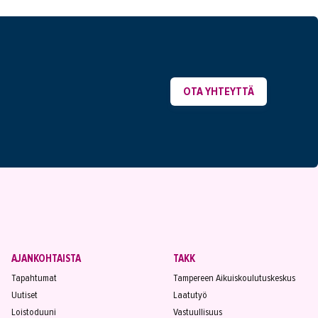
OTA YHTEYTTÄ
AJANKOHTAISTA
TAKK
Tapahtumat
Tampereen Aikuiskoulutuskeskus
Uutiset
Laatutyö
Loistoduuni
Vastuullisuus