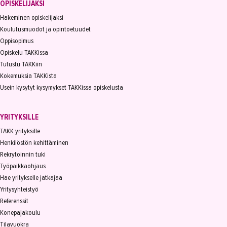
OPISKELIJAKSI
Hakeminen opiskelijaksi
Koulutusmuodot ja opintoetuudet
Oppisopimus
Opiskelu TAKKissa
Tutustu TAKKiin
Kokemuksia TAKKista
Usein kysytyt kysymykset TAKKissa opiskelusta
YRITYKSILLE
TAKK yrityksille
Henkilöstön kehittäminen
Rekrytoinnin tuki
Työpaikkaohjaus
Hae yritykselle jatkajaa
Yritysyhteistyö
Referenssit
Konepajakoulu
Tilavuokra