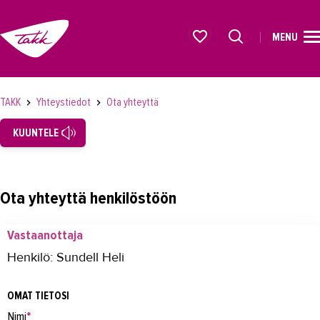
MENU
ETUSIVU
Alkavat koulutukset osiosta
KOULUTUS
TAKK
Yhteystiedot
Ota yhteyttä
OPISKELIJAKSI
KUUNTELE
YRITYKSILLE
TAKK
Ota yhteyttä henkilöstöön
AJANKOHTAISTA
Vastaanottaja
OMA TAKK
Henkilö: Sundell Heli
YHTEYSTIEDOT
OMAT TIETOSI
Yhteystiedot
Nimi
*