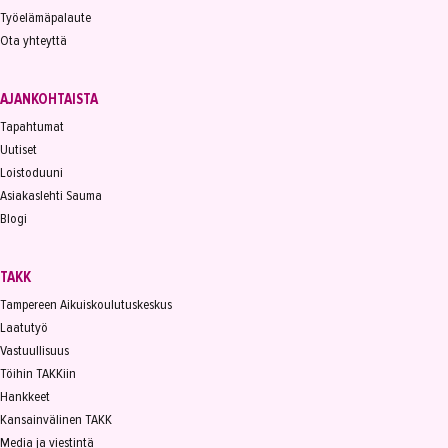
Työelämäpalaute
Ota yhteyttä
AJANKOHTAISTA
Tapahtumat
Uutiset
Loistoduuni
Asiakaslehti Sauma
Blogi
TAKK
Tampereen Aikuiskoulutuskeskus
Laatutyö
Vastuullisuus
Töihin TAKKiin
Hankkeet
Kansainvälinen TAKK
Media ja viestintä