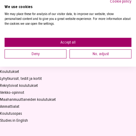
Cookie policy
We use cookies
Tampereen Aikuiskoulutuskeskus
PL 15, 33821 Tampere
We may place these for analysis of our visitor data, to improve our website, show
personalised content and to give you a great website experience. For more information about
the cookies we use open the settings.
Vaihde
03 2361 111
info@takk.fi
Y-tunnus 0155651-0
Accept all
Deny
No, adjust
KOULUTUS
Koulutukset
Lyhytkurssit, testit ja kortit
Rekrytoivat koulutukset
Verkko-opinnot
Maahanmuuttaneiden koulutukset
Ammattialat
Koulutusopas
Studies in English