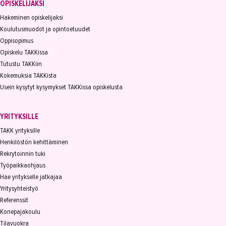
OPISKELIJAKSI
Hakeminen opiskelijaksi
Koulutusmuodot ja opintoetuudet
Oppisopimus
Opiskelu TAKKissa
Tutustu TAKKiin
Kokemuksia TAKKista
Usein kysytyt kysymykset TAKKissa opiskelusta
YRITYKSILLE
TAKK yrityksille
Henkilöstön kehittäminen
Rekrytoinnin tuki
Työpaikkaohjaus
Hae yritykselle jatkajaa
Yritysyhteistyö
Referenssit
Konepajakoulu
Tilavuokra