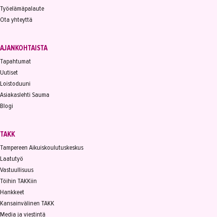
Työelämäpalaute
Ota yhteyttä
AJANKOHTAISTA
Tapahtumat
Uutiset
Loistoduuni
Asiakaslehti Sauma
Blogi
TAKK
Tampereen Aikuiskoulutuskeskus
Laatutyö
Vastuullisuus
Töihin TAKKiin
Hankkeet
Kansainvälinen TAKK
Media ja viestintä