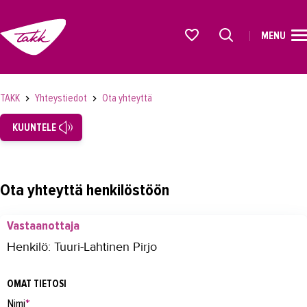
MENU
ETUSIVU
Alkavat koulutukset osiosta
KOULUTUS
TAKK
Yhteystiedot
Ota yhteyttä
OPISKELIJAKSI
KUUNTELE
YRITYKSILLE
TAKK
Ota yhteyttä henkilöstöön
AJANKOHTAISTA
Vastaanottaja
OMA TAKK
Henkilö: Tuuri-Lahtinen Pirjo
YHTEYSTIEDOT
OMAT TIETOSI
Yhteystiedot
Nimi
*