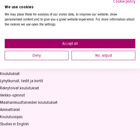
Cookie policy
We use cookies
Tampereen Aikuiskoulutuskeskus
PL 15, 33821 Tampere
We may place these for analysis of our visitor data, to improve our website, show
personalised content and to give you a great website experience. For more information about
the cookies we use open the settings.
Vaihde
03 2361 111
info@takk.fi
Y-tunnus 0155651-0
Accept all
Deny
No, adjust
KOULUTUS
Koulutukset
Lyhytkurssit, testit ja kortit
Rekrytoivat koulutukset
Verkko-opinnot
Maahanmuuttaneiden koulutukset
Ammattialat
Koulutusopas
Studies in English