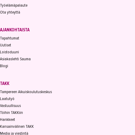
Työelämäpalaute
Ota yhteyttä
AJANKOHTAISTA
Tapahtumat
Uutiset
Loistoduuni
Asiakaslehti Sauma
Blogi
TAKK
Tampereen Aikuiskoulutuskeskus
Laatutyö
Vastuullisuus
Töihin TAKKiin
Hankkeet
Kansainvälinen TAKK
Media ja viestintä