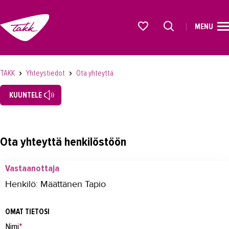
MENU
ETUSIVU
Alkavat koulutukset osiosta
KOULUTUS
TAKK
Yhteystiedot
Ota yhteyttä
OPISKELIJAKSI
KUUNTELE
YRITYKSILLE
TAKK
Ota yhteyttä henkilöstöön
AJANKOHTAISTA
Vastaanottaja
OMA TAKK
Henkilö: Määttänen Tapio
YHTEYSTIEDOT
OMAT TIETOSI
Yhteystiedot
Nimi
*