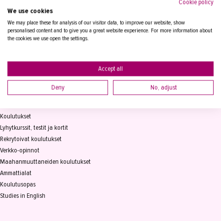
Cookie policy
We use cookies
Tampereen Aikuiskoulutuskeskus
PL 15, 33821 Tampere
We may place these for analysis of our visitor data, to improve our website, show
personalised content and to give you a great website experience. For more information about
the cookies we use open the settings.
Vaihde
03 2361 111
info@takk.fi
Y-tunnus 0155651-0
Accept all
Deny
No, adjust
KOULUTUS
Koulutukset
Lyhytkurssit, testit ja kortit
Rekrytoivat koulutukset
Verkko-opinnot
Maahanmuuttaneiden koulutukset
Ammattialat
Koulutusopas
Studies in English