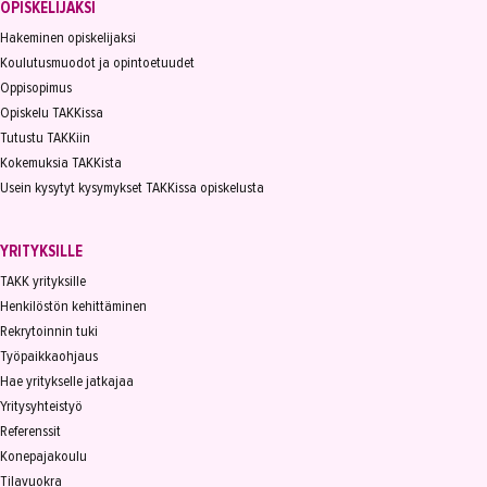
OPISKELIJAKSI
Hakeminen opiskelijaksi
Koulutusmuodot ja opintoetuudet
Oppisopimus
Opiskelu TAKKissa
Tutustu TAKKiin
Kokemuksia TAKKista
Usein kysytyt kysymykset TAKKissa opiskelusta
YRITYKSILLE
TAKK yrityksille
Henkilöstön kehittäminen
Rekrytoinnin tuki
Työpaikkaohjaus
Hae yritykselle jatkajaa
Yritysyhteistyö
Referenssit
Konepajakoulu
Tilavuokra