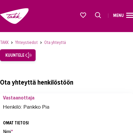
MENU
ETUSIVU
Alkavat koulutukset osiosta
KOULUTUS
TAKK
Yhteystiedot
Ota yhteyttä
OPISKELIJAKSI
KUUNTELE
YRITYKSILLE
TAKK
Ota yhteyttä henkilöstöön
AJANKOHTAISTA
Vastaanottaja
OMA TAKK
Henkilö: Pankko Pia
YHTEYSTIEDOT
OMAT TIETOSI
Yhteystiedot
Nimi
*