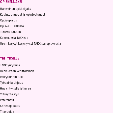
OPISKELIJAKSI
Hakeminen opiskelijaksi
Koulutusmuodot ja opintoetuudet
Oppisopimus
Opiskelu TAKKissa
Tutustu TAKKiin
Kokemuksia TAKKista
Usein kysytyt kysymykset TAKKissa opiskelusta
YRITYKSILLE
TAKK yrityksille
Henkilöstön kehittäminen
Rekrytoinnin tuki
Työpaikkaohjaus
Hae yritykselle jatkajaa
Yritysyhteistyö
Referenssit
Konepajakoulu
Tilavuokra