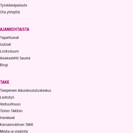
Työelämäpalaute
Ota yhteyttä
AJANKOHTAISTA
Tapahtumat
Uutiset
Loistoduuni
Asiakaslehti Sauma
Blogi
TAKK
Tampereen Aikuiskoulutuskeskus
Laatutyö
Vastuullisuus
Töihin TAKKiin
Hankkeet
Kansainvälinen TAKK
Media ja viestintä