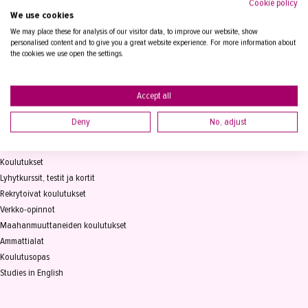
Cookie policy
We use cookies
Tampereen Aikuiskoulutuskeskus
PL 15, 33821 Tampere
We may place these for analysis of our visitor data, to improve our website, show
personalised content and to give you a great website experience. For more information about
the cookies we use open the settings.
Vaihde
03 2361 111
info@takk.fi
Y-tunnus 0155651-0
Accept all
Deny
No, adjust
KOULUTUS
Koulutukset
Lyhytkurssit, testit ja kortit
Rekrytoivat koulutukset
Verkko-opinnot
Maahanmuuttaneiden koulutukset
Ammattialat
Koulutusopas
Studies in English