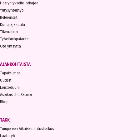
Hae yritykselle jatkajaa
Yritysyhteistyö
Referenssit
Konepajakoulu
Tilavuokra
Työelämäpalaute
Ota yhteyttä
AJANKOHTAISTA
Tapahtumat
Uutiset
Loistoduuni
Asiakaslehti Sauma
Blogi
TAKK
Tampereen Aikuiskoulutuskeskus
Laatutyö