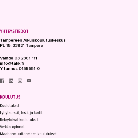
YHTEYSTIEDOT
Tampereen Aikuiskoulutuskeskus
PL 15, 33821 Tampere
Vaihde
03 2361 111
info@takk.fi
Y-tunnus 0155651-0
KOULUTUS
Koulutukset
Lyhytkurssit, testit ja kortit
Rekrytoivat koulutukset
Verkko-opinnot
Maahanmuuttaneiden koulutukset