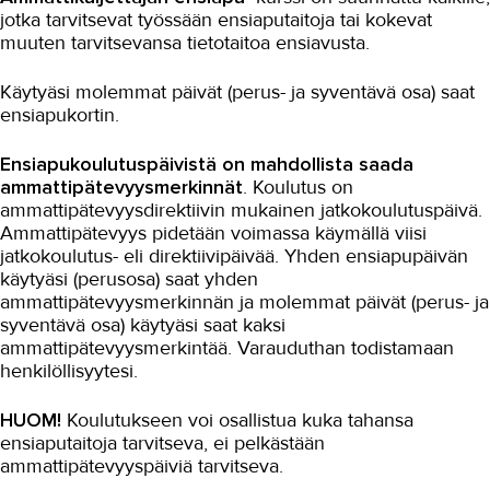
jotka tarvitsevat työssään ensiaputaitoja tai kokevat
muuten tarvitsevansa tietotaitoa ensiavusta.
Käytyäsi molemmat päivät (perus- ja syventävä osa) saat
ensiapukortin.
Ensiapukoulutuspäivistä
on mahdollista saada
ammattipätevyysmerkinnät
. Koulutus on
ammattipätevyysdirektiivin mukainen jatkokoulutuspäivä.
Ammattipätevyys pidetään voimassa käymällä viisi
jatkokoulutus- eli direktiivipäivää. Yhden ensiapupäivän
käytyäsi (perusosa) saat yhden
ammattipätevyysmerkinnän ja molemmat päivät (perus- ja
syventävä osa) käytyäsi saat kaksi
ammattipätevyysmerkintää. Varauduthan todistamaan
henkilöllisyytesi.
HUOM!
Koulutukseen voi osallistua kuka tahansa
ensiaputaitoja tarvitseva, ei pelkästään
ammattipätevyyspäiviä tarvitseva.