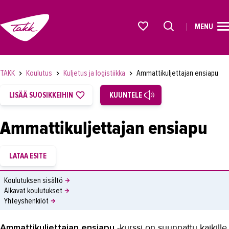
MENU
ETUSIVU
Alkavat koulutukset osiosta
KOULUTUS
TAKK
Koulutus
Kuljetus ja logistiikka
Ammattikuljettajan ensiapu
OPISKELIJAKSI
LISÄÄ SUOSIKKEIHIN
KUUNTELE
YRITYKSILLE
Ammattikuljettajan ensiapu
TAKK
AJANKOHTAISTA
OMA TAKK
Koulutuksen sisältö
Alkavat koulutukset
YHTEYSTIEDOT
Yhteyshenkilöt
IN ENGLISH
Ammattikuljettajan ensiapu
-kurssi on suunnattu kaikille,