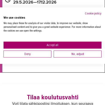
29.5.2026—17.12.2026
Cookie policy
We use cookies
We may place these for analysis of our visitor data, to improve our website, show
personalised content and to give you a great website experience. For more information about
Ammattikuljettajan ensiapu, syventävä osa
the cookies we use open the settings.
LÄHIOPETUS
Ajankohta:
22.12.2026
Accept all
Hakuaika:
Deny
No, adjust
29.5.2026—17.12.2026
Tilaa koulutusvahti
Voit tilata sähköpostiisi ilmoituksen, kun seuraava