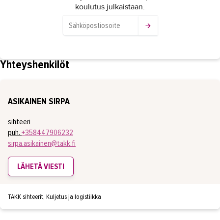
koulutus julkaistaan.
Yhteyshenkilöt
ASIKAINEN SIRPA
sihteeri
puh.
+358447906232
sirpa.asikainen@takk.fi
LÄHETÄ VIESTI
TAKK sihteerit, Kuljetus ja logistiikka