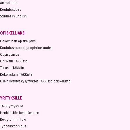
Ammattialat
Koulutusopas
Studies in English
OPISKELIJAKSI
Hakeminen opiskelijaksi
Koulutusmuodot ja opintoetuudet
Oppisopimus
Opiskelu TAKKissa
Tutustu TAKKiin
Kokemuksia TAKKista
Usein kysytyt kysymykset TAKKissa opiskelusta
YRITYKSILLE
TAKK yrityksille
Henkilöstön kehittäminen
Rekrytoinnin tuki
Työpaikkaohjaus