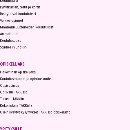
Koulutukset
Lyhytkurssit, testit ja kortit
Rekrytoivat koulutukset
Verkko-opinnot
Maahanmuuttaneiden koulutukset
Ammattialat
Koulutusopas
Studies in English
OPISKELIJAKSI
Hakeminen opiskelijaksi
Koulutusmuodot ja opintoetuudet
Oppisopimus
Opiskelu TAKKissa
Tutustu TAKKiin
Kokemuksia TAKKista
Usein kysytyt kysymykset TAKKissa opiskelusta
YRITYKSILLE