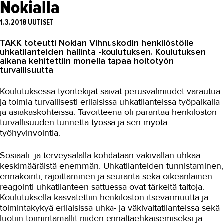
Nokialla
Asiakaslehti Sauma
1.3.2018
UUTISET
Blogi
TAKK toteutti Nokian Vihnuskodin henkilöstölle
OMA TAKK
uhkatilanteiden hallinta -koulutuksen. Koulutuksen
aikana kehitettiin monella tapaa hoitotyön
YHTEYSTIEDOT
turvallisuutta
IN ENGLISH
Koulutuksessa työntekijät saivat perusvalmiudet varautua
ja toimia turvallisesti erilaisissa uhkatilanteissa työpaikalla
ja asiakaskohteissa. Tavoitteena oli parantaa henkilöstön
turvallisuuden tunnetta työssä ja sen myötä
työhyvinvointia.
Sosiaali- ja terveysalalla kohdataan väkivallan uhkaa
keskimääräistä enemmän. Uhkatilanteiden tunnistaminen,
ennakointi, rajoittaminen ja seuranta sekä oikeanlainen
reagointi uhkatilanteen sattuessa ovat tärkeitä taitoja.
Koulutuksella kasvatettiin henkilöstön itsevarmuutta ja
toimintakykyä erilaisissa uhka- ja väkivaltatilanteissa sekä
luotiin toimintamallit niiden ennaltaehkäisemiseksi ja