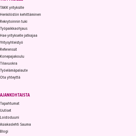
TAKK yrityksille
Henkilöstön kehittäminen
Rekrytoinnin tuki
Työpaikkaohjaus
Hae yritykselle jatkajaa
Yritysyhteistyö
Referenssit
Konepajakoulu
Tilavuokra
Työelämäpalaute
Ota yhteyttä
AJANKOHTAISTA
Tapahtumat
Uutiset
Loistoduuni
Asiakaslehti Sauma
Blogi