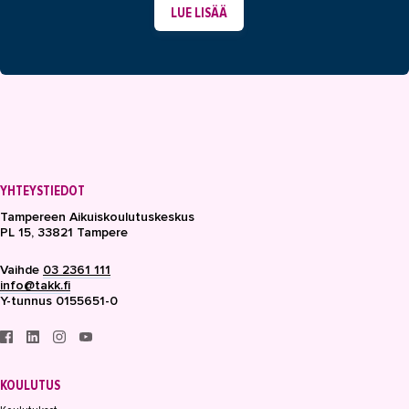
LUE LISÄÄ
YHTEYSTIEDOT
Tampereen Aikuiskoulutuskeskus
PL 15, 33821 Tampere
Vaihde
03 2361 111
info@takk.fi
Y-tunnus 0155651-0
KOULUTUS