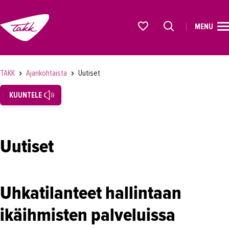
MENU
ETUSIVU
Alkavat koulutukset osiosta
KOULUTUS
TAKK
Ajankohtaista
Uutiset
OPISKELIJAKSI
KUUNTELE
YRITYKSILLE
TAKK
Uutiset
AJANKOHTAISTA
Tapahtumat
Uhkatilanteet hallintaan
Uutiset
ikäihmisten palveluissa
Loistoduuni