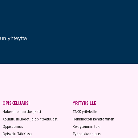
uun yhteyttä.
OPISKELIJAKSI
YRITYKSILLE
Hakeminen opiskelijaksi
TAKK yrityksille
Koulutusmuodot ja opintoetuudet
Henkilöstön kehittäminen
Oppisopimus
Rekrytoinnin tuki
Opiskelu TAKKissa
Työpaikkaohjaus