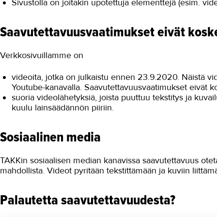
Sivustolla on joitakin upotettuja elementtejä (esim. vide
Saavutettavuusvaatimukset eivät koske 
Verkkosivuillamme on
videoita, jotka on julkaistu ennen 23.9.2020. Näistä v
Youtube-kanavalla. Saavutettavuusvaatimukset eivät ko
suoria videolähetyksiä, joista puuttuu tekstitys ja kuva
kuulu lainsäädännön piiriin.
Sosiaalinen media
TAKKin sosiaalisen median kanavissa saavutettavuus otet
mahdollista. Videot pyritään tekstittämään ja kuviin liittä
Palautetta saavutettavuudesta?