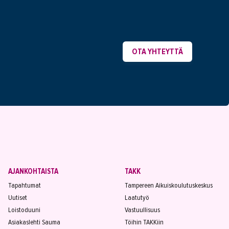
OTA YHTEYTTÄ
AJANKOHTAISTA
TAKK
Tapahtumat
Tampereen Aikuiskoulutuskeskus
Uutiset
Laatutyö
Loistoduuni
Vastuullisuus
Asiakaslehti Sauma
Töihin TAKKiin