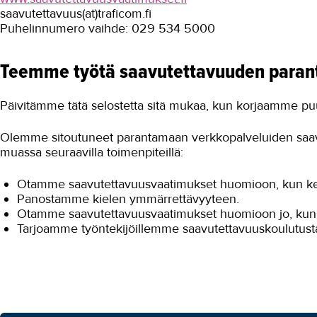
saavutettavuus(at)traficom.fi
Puhelinnumero vaihde: 029 534 5000
Teemme työtä saavutettavuuden paran
Päivitämme tätä selostetta sitä mukaa, kun korjaamme puu
Olemme sitoutuneet parantamaan verkkopalveluiden saa
muassa seuraavilla toimenpiteillä:
Otamme saavutettavuusvaatimukset huomioon, kun ke
Panostamme kielen ymmärrettävyyteen.
Otamme saavutettavuusvaatimukset huomioon jo, kun
Tarjoamme työntekijöillemme saavutettavuuskoulutust