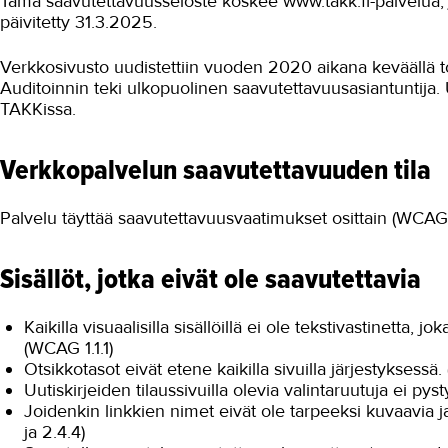
Tämä saavutettavuusseloste koskee www.takk.fi-palvelua, j
päivitetty 31.3.2025.
Verkkosivusto uudistettiin vuoden 2020 aikana keväällä t
Auditoinnin teki ulkopuolinen saavutettavuusasiantuntija.
TAKKissa.
Verkkopalvelun saavutettavuuden tila
Palvelu täyttää saavutettavuusvaatimukset osittain (WCAG-kr
Sisällöt, jotka eivät ole saavutettavia
Kaikilla visuaalisilla sisällöillä ei ole tekstivastinetta, 
(WCAG 1.1.1)
Otsikkotasot eivät etene kaikilla sivuilla järjestyksessä.
Uutiskirjeiden tilaussivuilla olevia valintaruutuja ei py
Joidenkin linkkien nimet eivät ole tarpeeksi kuvaavia ja 
ja 2.4.4)