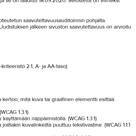
a se on laadittu 18.09.2020. Selostetta on viimeksi
oteutetun saavutettavuusauditoinnin pohjalta.
 Uudistuksen jälkeen sivuston saavutettavuus on arvioitu
iteeristö 2.1, A- ja AA-taso).
joka kertoo, mitä kuva tai graafinen elementti esittää.
 (WCAG 1.3.1)
sty käyttämään näppäimistöllä. (WCAG 1.3.1)
joiltakin kuvalinkeiltä puuttuu tekstivastine. (WCAG 1.1.1