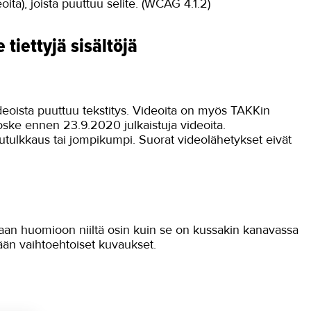
oita), joista puuttuu selite. (WCAG 4.1.2)
tiettyjä sisältöjä
ideoista puuttuu tekstitys. Videoita on myös TAKKin
ske ennen 23.9.2020 julkaistuja videoita.
ilutulkkaus tai jompikumpi. Suorat videolähetykset eivät
aan huomioon niiltä osin kuin se on kussakin kanavassa
mään vaihtoehtoiset kuvaukset.