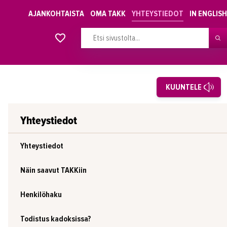
AJANKOHTAISTA
OMA TAKK
YHTEYSTIEDOT
IN ENGLISH
Alkavat koulutukset osiosta
KUUNTELE
Yhteystiedot
Yhteystiedot
Näin saavut TAKKiin
Henkilöhaku
Todistus kadoksissa?