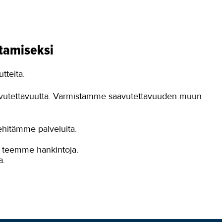
tamiseksi
tteita.
vutettavuutta. Varmistamme saavutettavuuden muun
hitämme palveluita.
 teemme hankintoja.
a.