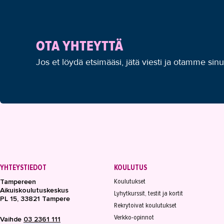
OTA YHTEYTTÄ
Jos et löydä etsimääsi, jätä viesti ja otamme sin
YHTEYSTIEDOT
KOULUTUS
Koulutukset
Tampereen
Aikuiskoulutuskeskus
Lyhytkurssit, testit ja kortit
PL 15, 33821 Tampere
Rekrytoivat koulutukset
Verkko-opinnot
Vaihde
03 2361 111