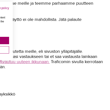
 Kerro se meille ja teemme parhaamme puutteen
lla.
 policy
ntent
keen käyttö ei ole mahdollista. Jätä palaute
 the
alautetta meille, eli sivuston ylläpitäjälle.
 saamaasi vastaukseen tai et saa vastausta lainkaan
. Avautuu uuteen ikkunaan.
Traficomin sivulla kerrotaan
ään.
ayksikkö