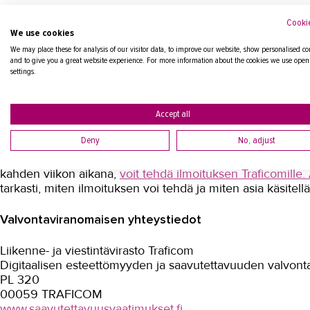
Huomasitko saavutettavuuspuutteen digipalvelussamme?
korjaamiseksi. Ilmoita puutteesta TAKKille
verkkolomakkee
Cookie
We use cookies
We may place these for analysis of our visitor data, to improve our website, show personalised co
Voit jättää palautetta myös sähköpostilla, jos verkkolomak
and to give you a great website experience. For more information about the cookies we use open
osoitteeseen: viestinta@takk.fi
settings.
Valvontaviranomainen
Accept all
Deny
No, adjust
Jos huomaat sivustolla saavutettavuusongelmia, anna ensin p
Vastauksessa voi mennä 14 päivää. Jos et ole tyytyväinen
kahden viikon aikana,
voit tehdä ilmoituksen Traficomille
tarkasti, miten ilmoituksen voi tehdä ja miten asia käsitell
Valvontaviranomaisen yhteystiedot
Liikenne- ja viestintävirasto Traficom
Digitaalisen esteettömyyden ja saavutettavuuden valvont
PL 320
00059 TRAFICOM
www.saavutettavuusvaatimukset.fi